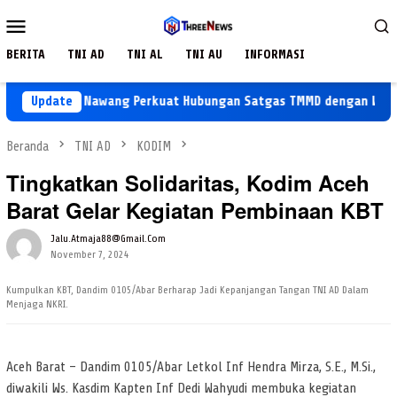
Loncat
Menu
ke
Mobile
konten
BERITA
TNI AD
TNI AL
TNI AU
INFORMASI
tu Agus Nawang Perkuat Hubungan Satgas TMMD dengan Warga Mel
Update
Beranda
TNI AD
KODIM
Tingkatkan Solidaritas, Kodim Aceh
Barat Gelar Kegiatan Pembinaan KBT
Jalu.atmaja88@gmail.com
November 7, 2024
Kumpulkan KBT, Dandim 0105/Abar Berharap Jadi Kepanjangan Tangan TNI AD Dalam
Menjaga NKRI.
Aceh Barat – Dandim 0105/Abar Letkol Inf Hendra Mirza, S.E., M.Si.,
diwakili Ws. Kasdim Kapten Inf Dedi Wahyudi membuka kegiatan