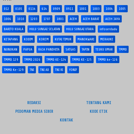
012
0105
0114
614
0909
0911
1001
1003
1004
1005
1006
1010
1203
1707
1801
ACEH
ACEH BARAT
ACEH JAYA
BARITO KUALA
HULU SUNGAI SELATAN
HULU SUNGAI UTARA
infoserdadu
KETAPANG
KODIM
KOREM
KUTAI TIMUR
MANOKWARI
MERAUKE
NUNUKAN
PAPUA
RAJA PANDHITA
SATGAS
TAPIN
TEUKU UMAR
TMMD
TMMD 129
TMMD 2026
TMMD KE-124
TMMD KE-125
TMMD ke-126
TMMD Ke-129
TNI
TNI AD
TNI RI
YONIF
REDAKSI
TENTANG KAMI
PEDOMAN MEDIA SIBER
KODE ETIK
KONTAK