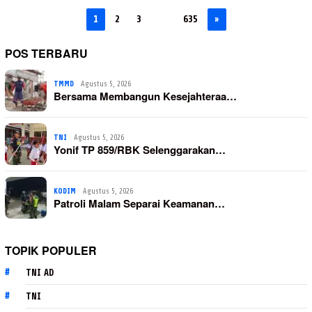
1
2
3
…
635
»
POS TERBARU
TMMD
Agustus 5, 2026
Bersama Membangun Kesejahteraa…
TNI
Agustus 5, 2026
Yonif TP 859/RBK Selenggarakan…
KODIM
Agustus 5, 2026
Patroli Malam Separai Keamanan…
TOPIK POPULER
TNI AD
TNI