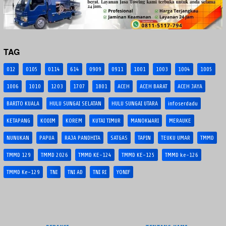
TAG
012
0105
0114
614
0909
0911
1001
1003
1004
1005
1006
1010
1203
1707
1801
ACEH
ACEH BARAT
ACEH JAYA
BARITO KUALA
HULU SUNGAI SELATAN
HULU SUNGAI UTARA
infoserdadu
KETAPANG
KODIM
KOREM
KUTAI TIMUR
MANOKWARI
MERAUKE
NUNUKAN
PAPUA
RAJA PANDHITA
SATGAS
TAPIN
TEUKU UMAR
TMMD
TMMD 129
TMMD 2026
TMMD KE-124
TMMD KE-125
TMMD ke-126
TMMD Ke-129
TNI
TNI AD
TNI RI
YONIF