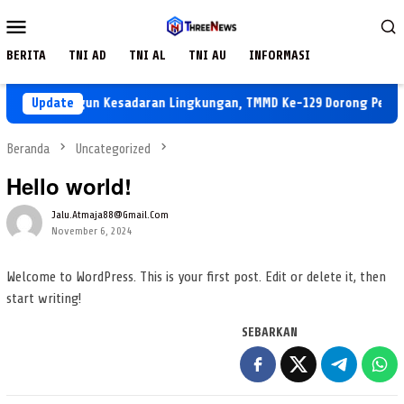
Loncat
Menu
ke
Mobile
konten
BERITA
TNI AD
TNI AL
TNI AU
INFORMASI
Membangun Kesadaran Lingkungan, TMMD Ke-129 Dorong Penanama
Update
Beranda
Uncategorized
Hello world!
Jalu.atmaja88@gmail.com
November 6, 2024
Welcome to WordPress. This is your first post. Edit or delete it, then
start writing!
SEBARKAN