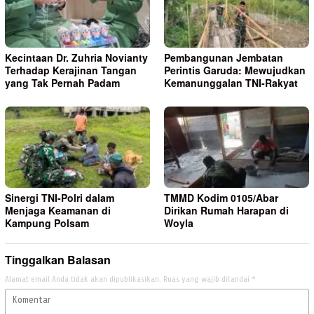
Kecintaan Dr. Zuhria Novianty
Pembangunan Jembatan
Terhadap Kerajinan Tangan
Perintis Garuda: Mewujudkan
yang Tak Pernah Padam
Kemanunggalan TNI-Rakyat
Sinergi TNI-Polri dalam
TMMD Kodim 0105/Abar
Menjaga Keamanan di
Dirikan Rumah Harapan di
Kampung Polsam
Woyla
Tinggalkan Balasan
Alamat email Anda tidak akan dipublikasikan.
Ruas yang wajib ditandai
*