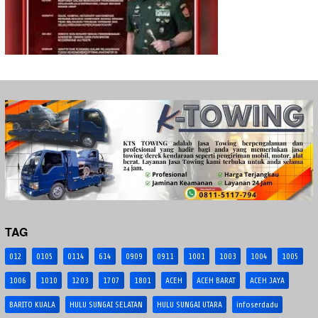
TAG
012
0105
0114
614
0909
0911
1001
1003
1004
1005
1006
1010
1203
1707
1801
ACEH
ACEH BARAT
ACEH JAYA
BARITO KUALA
HULU SUNGAI SELATAN
HULU SUNGAI UTARA
infoserdadu