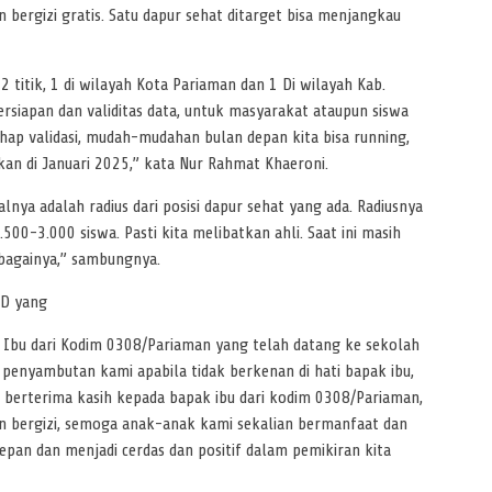
rgizi gratis. Satu dapur sehat ditarget bisa menjangkau
2 titik, 1 di wilayah Kota Pariaman dan 1 Di wilayah Kab.
rsiapan dan validitas data, untuk masyarakat ataupun siswa
ahap validasi, mudah-mudahan bulan depan kita bisa running,
akan di Januari 2025,” kata Nur Rahmat Khaeroni.
nya adalah radius dari posisi dapur sehat yang ada. Radiusnya
00-3.000 siswa. Pasti kita melibatkan ahli. Saat ini masih
ebagainya,” sambungnya.
SD yang
Ibu dari Kodim 0308/Pariaman yang telah datang ke sekolah
penyambutan kami apabila tidak berkenan di hati bapak ibu,
k berterima kasih kepada bapak ibu dari kodim 0308/Pariaman,
nan bergizi, semoga anak-anak kami sekalian bermanfaat dan
depan dan menjadi cerdas dan positif dalam pemikiran kita