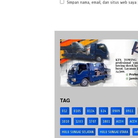
Simpan nama, email, dan situs web saya
TAG
012
0105
0114
614
0909
0911
1010
1203
1707
1801
ACEH
ACEH
HULU SUNGAI SELATAN
HULU SUNGAI UTARA
in