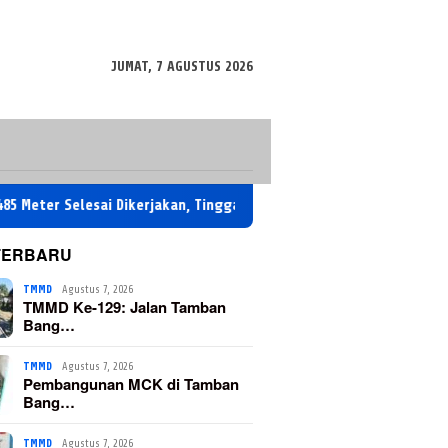
JUMAT, 7 AGUSTUS 2026
ai Dikerjakan, Tinggal 10 Persen Lagi
Pembangunan MCK di
TERBARU
TMMD
Agustus 7, 2026
TMMD Ke-129: Jalan Tamban
Bang…
TMMD
Agustus 7, 2026
Pembangunan MCK di Tamban
Bang…
TMMD
Agustus 7, 2026