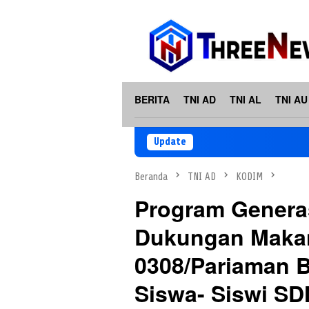
Loncat
ke
konten
BERITA
TNI AD
TNI AL
TNI AU
Update
Beranda
TNI AD
KODIM
Program Genera
Dukungan Makan
0308/Pariaman B
Siswa- Siswi SD