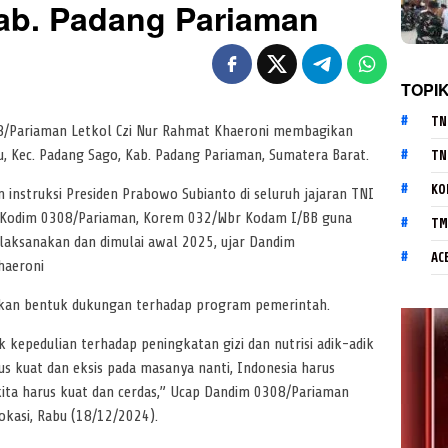
ab. Padang Pariaman
TOPI
TN
/Pariaman Letkol Czi Nur Rahmat Khaeroni membagikan
u, Kec. Padang Sago, Kab. Padang Pariaman, Sumatera Barat.
TN
KO
instruksi Presiden Prabowo Subianto di seluruh jajaran TNI
rial Kodim 0308/Pariaman, Korem 032/Wbr Kodam I/BB guna
TM
laksanakan dan dimulai awal 2025, ujar Dandim
AC
haeroni
akan bentuk dukungan terhadap program pemerintah.
 kepedulian terhadap peningkatan gizi dan nutrisi adik-adik
us kuat dan eksis pada masanya nanti, Indonesia harus
kita harus kuat dan cerdas,” Ucap Dandim 0308/Pariaman
okasi, Rabu (18/12/2024).