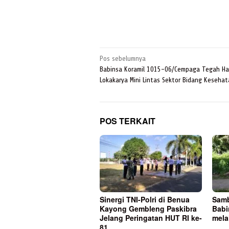
Navigasi
Pos sebelumnya
pos
Babinsa Koramil 1015-06/Cempaga Tegah Had
Lokakarya Mini Lintas Sektor Bidang Keseha
POS TERKAIT
Sinergi TNI-Polri di Benua
Samb
Kayong Gembleng Paskibra
Babi
Jelang Peringatan HUT RI ke-
mela
81