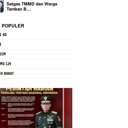
Satgas TMMD dan Warga
Tamban B…
K POPULER
I AD
I
DIM
MD 129
EH BARAT