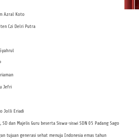
rm Azral Koto
en Czi Delri Putra
Syahrul
P
ariaman
u Jefri
 Jolli Eriadi
d, SD dan Majelis Guru beserta Siswa-siswi SDN 05 Padang Sago
n tujuan generasi sehat menuju Indonesia emas tahun