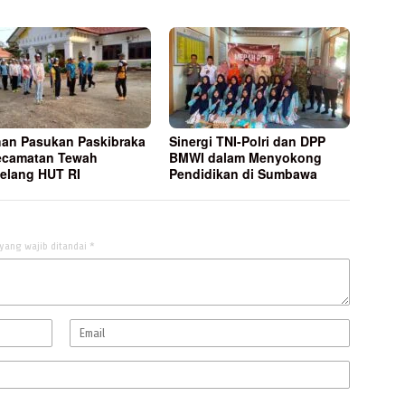
han Pasukan Paskibraka
Sinergi TNI-Polri dan DPP
ecamatan Tewah
BMWI dalam Menyokong
elang HUT RI
Pendidikan di Sumbawa
yang wajib ditandai
*