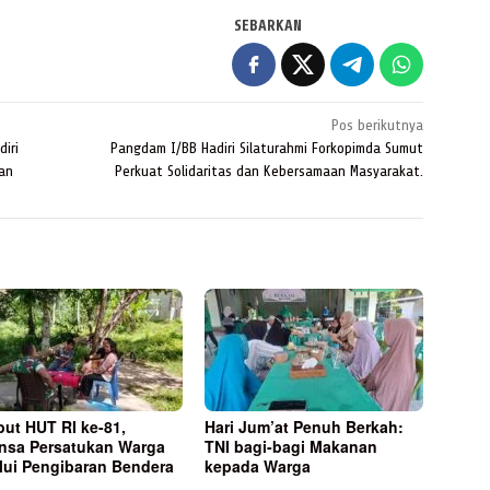
SEBARKAN
Pos berikutnya
iri
Pangdam I/BB Hadiri Silaturahmi Forkopimda Sumut
tan
Perkuat Solidaritas dan Kebersamaan Masyarakat.
ut HUT RI ke-81,
Hari Jum’at Penuh Berkah:
nsa Persatukan Warga
TNI bagi-bagi Makanan
lui Pengibaran Bendera
kepada Warga