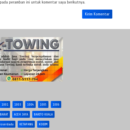
 pada peramban ini untuk komentar saya berikutnya.
1001
1003
1004
1005
1006
 BARAT
ACEH JAYA
BARITO KUALA
foserdadu
KETAPANG
KODIM