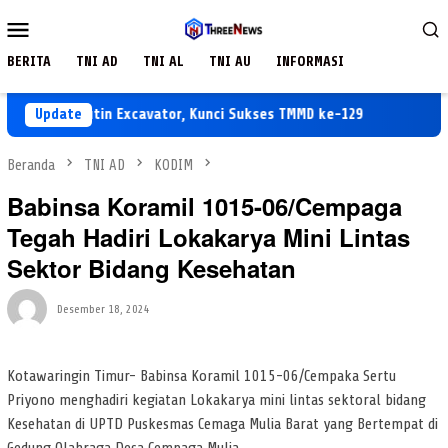
Loncat
Menu
ke
Mobile
konten
BERITA
TNI AD
TNI AL
TNI AU
INFORMASI
awatan Rutin Excavator, Kunci Sukses TMMD ke-129
Update
TMMD ke
Beranda
TNI AD
KODIM
Babinsa Koramil 1015-06/Cempaga
Tegah Hadiri Lokakarya Mini Lintas
Sektor Bidang Kesehatan
Desember 18, 2024
Kotawaringin Timur- Babinsa Koramil 1015-06/Cempaka Sertu
Priyono menghadiri kegiatan Lokakarya mini lintas sektoral bidang
Kesehatan di UPTD Puskesmas Cemaga Mulia Barat yang Bertempat di