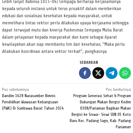
Lebih lanjut Babinsa 1015-06/ Cempaga berharap kerjasamanya
kepada seluruh instansi untuk terus proaktif dalam memberikan
edukasi dan sosialisasi kesehatan kepada masyarakat, untuk
memelihara lintas sektor perlu dilakukan upaya kerjasama sehingga
dapat terwujud mutu dan kinerja Puskesmas Cempaga Mulia Barat
dalam pelayanan kepada masyarakat dan kami sebagai Aparat
kewilayahan akan siap membantu tim dari kesehatan, “Maka perlu
dilakukan koordinasi antara sektor terkait”, pungkasnya.
SEBARKAN
Navigasi
Pos sebelumnya
Pos berikutnya
pos
Dandim 1628 Narasumber Bimnis
Program Generasi Sehat & Program
Pendidikan Wawasan Kebangsaan
Dukungan Makan Bergizi Kodim
(PWK) Di Sumbawa Barat Tahun 2024
0308/Pariaman Bagikan Makan
Bergizi ke Siswa- Siswi SDN 05 Koto
Baru Kec. Padang Sago, Kab. Padang
Pariaman