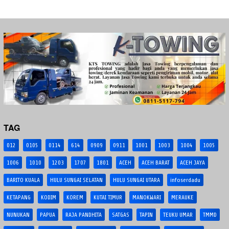
TAG
012
0105
0114
614
0909
0911
1001
1003
1004
1005
1006
1010
1203
1707
1801
ACEH
ACEH BARAT
ACEH JAYA
BARITO KUALA
HULU SUNGAI SELATAN
HULU SUNGAI UTARA
infoserdadu
KETAPANG
KODIM
KOREM
KUTAI TIMUR
MANOKWARI
MERAUKE
NUNUKAN
PAPUA
RAJA PANDHITA
SATGAS
TAPIN
TEUKU UMAR
TMMD