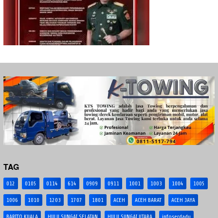
TAG
012
0105
0114
614
0909
0911
1001
1003
1004
1005
1006
1010
1203
1707
1801
ACEH
ACEH BARAT
ACEH JAYA
BARITO KUALA
HULU SUNGAI SELATAN
HULU SUNGAI UTARA
infoserdadu