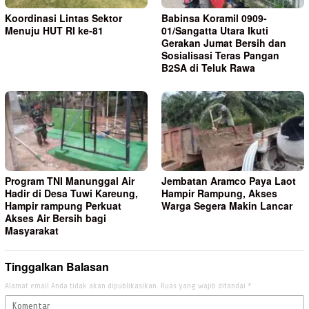
Koordinasi Lintas Sektor
Babinsa Koramil 0909-
Menuju HUT RI ke-81
01/Sangatta Utara Ikuti
Gerakan Jumat Bersih dan
Sosialisasi Teras Pangan
B2SA di Teluk Rawa
Program TNI Manunggal Air
Jembatan Aramco Paya Laot
Hadir di Desa Tuwi Kareung,
Hampir Rampung, Akses
Hampir rampung Perkuat
Warga Segera Makin Lancar
Akses Air Bersih bagi
Masyarakat
Tinggalkan Balasan
Alamat email Anda tidak akan dipublikasikan.
Ruas yang wajib ditandai
*