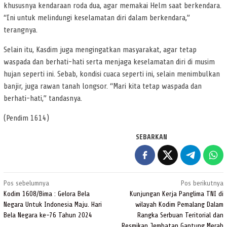
khususnya kendaraan roda dua, agar memakai Helm saat berkendara.
“Ini untuk melindungi keselamatan diri dalam berkendara,”
terangnya.
Selain itu, Kasdim juga mengingatkan masyarakat, agar tetap
waspada dan berhati-hati serta menjaga keselamatan diri di musim
hujan seperti ini. Sebab, kondisi cuaca seperti ini, selain menimbulkan
banjir, juga rawan tanah longsor. “Mari kita tetap waspada dan
berhati-hati,” tandasnya.
(Pendim 1614)
SEBARKAN
Navigasi
Pos sebelumnya
Pos berikutnya
pos
Kodim 1608/Bima : Gelora Bela
Kunjungan Kerja Panglima TNI di
Negara Untuk Indonesia Maju. Hari
wilayah Kodim Pemalang Dalam
Bela Negara ke-76 Tahun 2024
Rangka Serbuan Teritorial dan
Resmikan Jembatan Gantung Merah