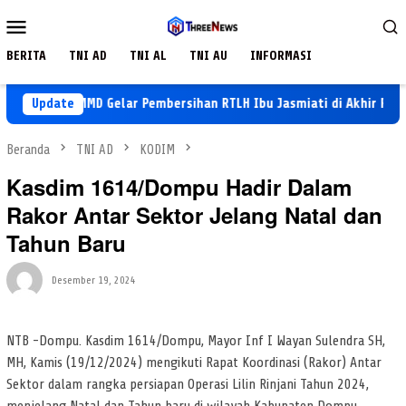
Loncat
Menu
ke
Mobile
konten
BERITA
TNI AD
TNI AL
TNI AU
INFORMASI
atgas TMMD Gelar Pembersihan RTLH Ibu Jasmiati di Akhir Proyek
Update
Beranda
TNI AD
KODIM
Kasdim 1614/Dompu Hadir Dalam
Rakor Antar Sektor Jelang Natal dan
Tahun Baru
Desember 19, 2024
NTB -Dompu. Kasdim 1614/Dompu, Mayor Inf I Wayan Sulendra SH,
MH, Kamis (19/12/2024) mengikuti Rapat Koordinasi (Rakor) Antar
Sektor dalam rangka persiapan Operasi Lilin Rinjani Tahun 2024,