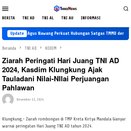
Loncat
Menu
ke
Mobile
konten
BERITA
TNI AD
TNI AL
TNI AU
INFORMASI
Koptu Agus Nawang Perkuat Hubungan Satgas TMMD dengan War
Update
Beranda
TNI AD
KODIM
Ziarah Peringati Hari Juang TNI AD
2024, Kasdim Klungkung Ajak
Tauladani Nilai-NIlai Perjuangan
Pahlawan
Desember 13, 2024
Klungkung,- Ziarah rombongan di TMP Kreta Kirtya Mandala Gianyar
warnai peringatan Hari Juang TNI AD tahun 2024.