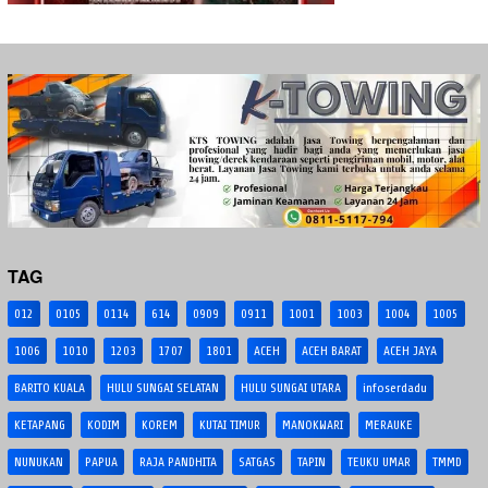
TAG
012
0105
0114
614
0909
0911
1001
1003
1004
1005
1006
1010
1203
1707
1801
ACEH
ACEH BARAT
ACEH JAYA
BARITO KUALA
HULU SUNGAI SELATAN
HULU SUNGAI UTARA
infoserdadu
KETAPANG
KODIM
KOREM
KUTAI TIMUR
MANOKWARI
MERAUKE
NUNUKAN
PAPUA
RAJA PANDHITA
SATGAS
TAPIN
TEUKU UMAR
TMMD