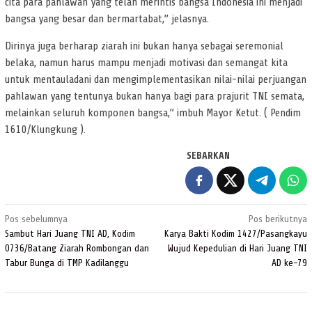
cita para pahlawan yang telah merintis bangsa Indonesia ini menjadi
bangsa yang besar dan bermartabat,” jelasnya.
Dirinya juga berharap ziarah ini bukan hanya sebagai seremonial
belaka, namun harus mampu menjadi motivasi dan semangat kita
untuk mentauladani dan mengimplementasikan nilai-nilai perjuangan
pahlawan yang tentunya bukan hanya bagi para prajurit TNI semata,
melainkan seluruh komponen bangsa,” imbuh Mayor Ketut. ( Pendim
1610/Klungkung ).
SEBARKAN
Navigasi
Pos sebelumnya
Pos berikutnya
pos
Sambut Hari Juang TNI AD, Kodim
Karya Bakti Kodim 1427/Pasangkayu
0736/Batang Ziarah Rombongan dan
Wujud Kepedulian di Hari Juang TNI
Tabur Bunga di TMP Kadilanggu
AD ke-79