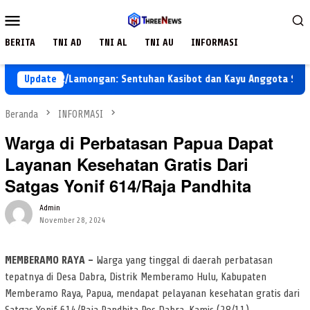
Loncat
Menu
ke
Mobile
konten
BERITA
TNI AD
TNI AL
TNI AU
INFORMASI
dim 0812/Lamongan: Sentuhan Kasibot dan Kayu Anggota Satgas Ba
Update
Beranda
INFORMASI
Warga di Perbatasan Papua Dapat
Layanan Kesehatan Gratis Dari
Satgas Yonif 614/Raja Pandhita
Admin
November 28, 2024
MEMBERAMO RAYA –
Warga yang tinggal di daerah perbatasan
tepatnya di Desa Dabra, Distrik Memberamo Hulu, Kabupaten
Memberamo Raya, Papua, mendapat pelayanan kesehatan gratis dari