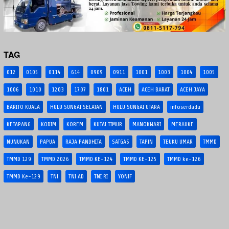
TAG
012
0105
0114
614
0909
0911
1001
1003
1004
1005
1006
1010
1203
1707
1801
ACEH
ACEH BARAT
ACEH JAYA
BARITO KUALA
HULU SUNGAI SELATAN
HULU SUNGAI UTARA
infoserdadu
KETAPANG
KODIM
KOREM
KUTAI TIMUR
MANOKWARI
MERAUKE
NUNUKAN
PAPUA
RAJA PANDHITA
SATGAS
TAPIN
TEUKU UMAR
TMMD
TMMD 129
TMMD 2026
TMMD KE-124
TMMD KE-125
TMMD ke-126
TMMD Ke-129
TNI
TNI AD
TNI RI
YONIF