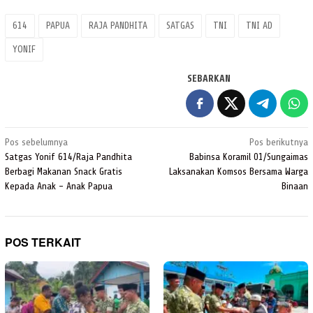
614
PAPUA
RAJA PANDHITA
SATGAS
TNI
TNI AD
YONIF
SEBARKAN
Navigasi
Pos sebelumnya
Pos berikutnya
pos
Satgas Yonif 614/Raja Pandhita
Babinsa Koramil 01/Sungaimas
Berbagi Makanan Snack Gratis
Laksanakan Komsos Bersama Warga
Kepada Anak – Anak Papua
Binaan
POS TERKAIT