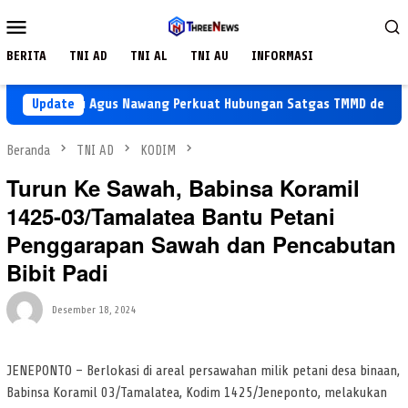
Loncat
Menu
ke
Mobile
konten
BERITA
TNI AD
TNI AL
TNI AU
INFORMASI
Koptu Agus Nawang Perkuat Hubungan Satgas TMMD dengan War
Update
Beranda
TNI AD
KODIM
Turun Ke Sawah, Babinsa Koramil
1425-03/Tamalatea Bantu Petani
Penggarapan Sawah dan Pencabutan
Bibit Padi
Desember 18, 2024
JENEPONTO – Berlokasi di areal persawahan milik petani desa binaan,
Babinsa Koramil 03/Tamalatea, Kodim 1425/Jeneponto, melakukan