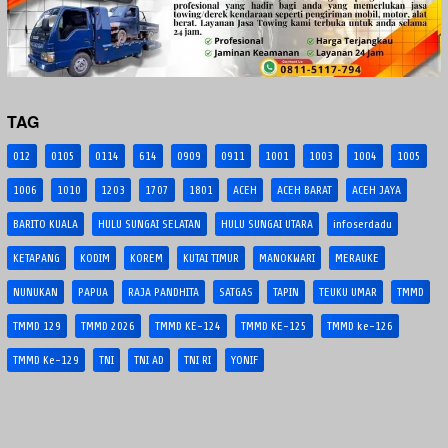
TAG
012
0105
0114
614
0909
0911
1001
1003
1004
1005
1006
1010
1203
1707
1801
ACEH
ACEH BARAT
ACEH JAYA
BARITO KUALA
HULU SUNGAI SELATAN
HULU SUNGAI UTARA
infoserdadu
KETAPANG
KODIM
KOREM
KUTAI TIMUR
MANOKWARI
MERAUKE
NUNUKAN
PAPUA
RAJA PANDHITA
SATGAS
TAPIN
TEUKU UMAR
TMMD
TMMD 129
TMMD 2026
TMMD KE-124
TMMD KE-125
TMMD ke-126
TMMD Ke-129
TNI
TNI AD
TNI RI
YONIF