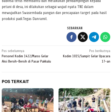
Babinsa terus membantu dan melakukan pendampingan kepada
petani di desa, ini dilakukan sebagai wujud nyata TNI dalam
mewujudkan Swasembada pangan dan pencapaian target pada hasil
produksi padi.Tegas Danramil.
SEBARKAN
Navigasi
Pos sebelumnya
Pos berikutnya
pos
Personel Kodim 1422/Maros Gelar
Kodim 1015/Sampit Gelar Upacara
Aksi Bersih-Bersih di Pasar Pakkalu
17-an
POS TERKAIT