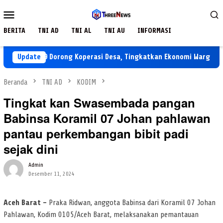
Loncat
Menu
ke
Mobile
konten
BERITA
TNI AD
TNI AL
TNI AU
INFORMASI
TMMD 129 Dorong Koperasi Desa, Tingkatkan Ekonomi Warga Sekard
Update
Beranda
TNI AD
KODIM
Tingkat kan Swasembada pangan
Babinsa Koramil 07 Johan pahlawan
pantau perkembangan bibit padi
sejak dini
Admin
Desember 11, 2024
Aceh Barat –
Praka Ridwan, anggota Babinsa dari Koramil 07 Johan
Pahlawan, Kodim 0105/Aceh Barat, melaksanakan pemantauan