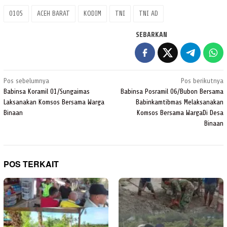
0105
ACEH BARAT
KODIM
TNI
TNI AD
SEBARKAN
Navigasi
Pos sebelumnya
Pos berikutnya
pos
Babinsa Koramil 01/Sungaimas
Babinsa Posramil 06/Bubon Bersama
Laksanakan Komsos Bersama Warga
Babinkamtibmas Melaksanakan
Binaan
Komsos Bersama WargaDi Desa
Binaan
POS TERKAIT