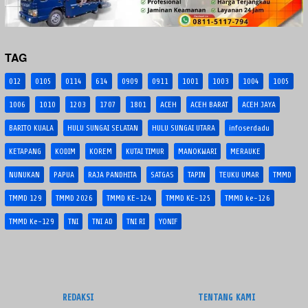
TAG
012
0105
0114
614
0909
0911
1001
1003
1004
1005
1006
1010
1203
1707
1801
ACEH
ACEH BARAT
ACEH JAYA
BARITO KUALA
HULU SUNGAI SELATAN
HULU SUNGAI UTARA
infoserdadu
KETAPANG
KODIM
KOREM
KUTAI TIMUR
MANOKWARI
MERAUKE
NUNUKAN
PAPUA
RAJA PANDHITA
SATGAS
TAPIN
TEUKU UMAR
TMMD
TMMD 129
TMMD 2026
TMMD KE-124
TMMD KE-125
TMMD ke-126
TMMD Ke-129
TNI
TNI AD
TNI RI
YONIF
REDAKSI
TENTANG KAMI