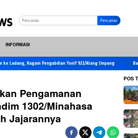
Pencarian
INFORMASI
dang, Ragam Pengabdian Yonif 921/Alang Impang
Babinsa De
POS 
akan Pengamanan
ndim 1302/Minahasa
uh Jajarannya