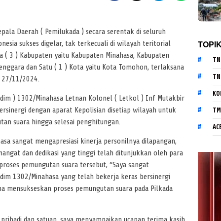
pala Daerah ( Pemilukada ) secara serentak di seluruh
TOPI
esia sukses digelar, tak terkecuali di wilayah teritorial
a ( 3 ) Kabupaten yaitu Kabupaten Minahasa, Kabupaten
TN
enggara dan Satu ( 1 ) Kota yaitu Kota Tomohon, terlaksana
TN
u 27/11/2024.
KO
dim ) 1302/Minahasa Letnan Kolonel ( Letkol ) Inf Mutakbir
sinergi dengan aparat Kepolisian disetiap wilayah untuk
TM
n suara hingga selesai penghitungan.
AC
sa sangat mengapresiasi kinerja personilnya dilapangan,
ngat dan dedikasi yang tinggi telah ditunjukkan oleh para
proses pemungutan suara tersebut, “Saya sangat
odim 1302/Minahasa yang telah bekerja keras bersinergi
una mensukseskan proses pemungutan suara pada Pilkada
 pribadi dan satuan, saya menyampaikan ucapan terima kasih