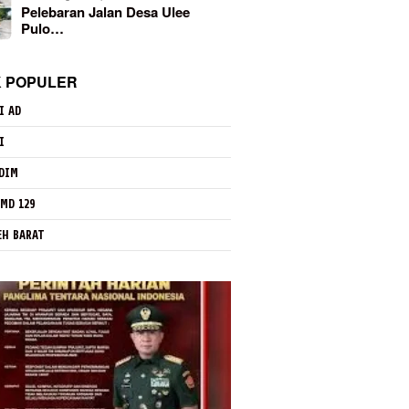
Pelebaran Jalan Desa Ulee
Pulo…
K POPULER
I AD
I
DIM
MD 129
EH BARAT