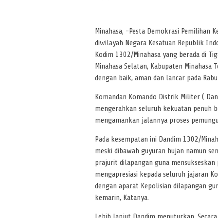
Minahasa, -Pesta Demokrasi Pemilihan Ke
diwilayah Negara Kesatuan Republik Indon
Kodim 1302/Minahasa yang berada di Tig
Minahasa Selatan, Kabupaten Minahasa T
dengan baik, aman dan lancar pada Rab
Komandan Komando Distrik Militer ( Dan
mengerahkan seluruh kekuatan penuh ber
mengamankan jalannya proses pemunguta
Pada kesempatan ini Dandim 1302/Minaha
meski dibawah guyuran hujan namun sema
prajurit dilapangan guna mensukseskan 
mengapresiasi kepada seluruh jajaran K
dengan aparat Kepolisian dilapangan g
kemarin, Katanya.
Lebih lanjut Dandim menuturkan, Secara