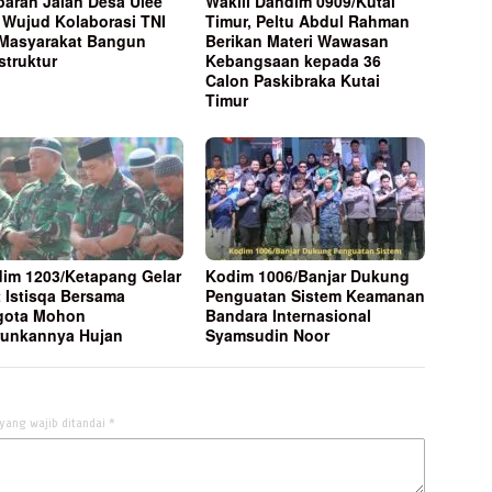
baran Jalan Desa Ulee
Wakili Dandim 0909/Kutai
 Wujud Kolaborasi TNI
Timur, Peltu Abdul Rahman
Masyarakat Bangun
Berikan Materi Wawasan
struktur
Kebangsaan kepada 36
Calon Paskibraka Kutai
Timur
im 1203/Ketapang Gelar
Kodim 1006/Banjar Dukung
t Istisqa Bersama
Penguatan Sistem Keamanan
gota Mohon
Bandara Internasional
runkannya Hujan
Syamsudin Noor
yang wajib ditandai
*