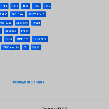
1001
1003
1004
1005
1006
 BARAT
ACEH JAYA
BARITO KUALA
foserdadu
KETAPANG
KODIM
E
NUNUKAN
PAPUA
R
TMMD
TMMD 129
TMMD 2026
TMMD Ke-129
TNI
TNI AD
PEDOMAN MEDIA SIBER
Threenews.id@2026