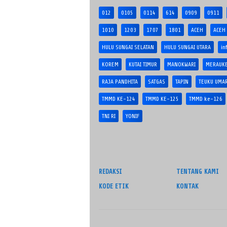
012
0105
0114
614
0909
0911
1010
1203
1707
1801
ACEH
ACEH
HULU SUNGAI SELATAN
HULU SUNGAI UTARA
in
KOREM
KUTAI TIMUR
MANOKWARI
MERAUK
RAJA PANDHITA
SATGAS
TAPIN
TEUKU UMA
TMMD KE-124
TMMD KE-125
TMMD ke-126
TNI RI
YONIF
REDAKSI
TENTANG KAMI
KODE ETIK
KONTAK