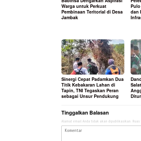
Babinsa Dengarkan Aspirasi
Pele
Warga untuk Perkuat
Pulo
Pembinaan Teritorial di Desa
dan 
Jambak
Infra
Sinergi Cepat Padamkan Dua
Dand
Titik Kebakaran Lahan di
Sala
Tapin, TNI Tegaskan Peran
Ang
sebagai Unsur Pendukung
Ditu
Tinggalkan Balasan
Alamat email Anda tidak akan dipublikasikan.
Ruas 