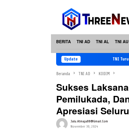
Loncat
ke
konten
BERITA
TNI AD
TNI AL
TNI AU
Update
TNI Turun ke La
Beranda
TNI AD
KODIM
Sukses Laksan
Pemilukada, Da
Apresiasi Selur
Jalu.atmaja88@gmail.com
November 30, 2024