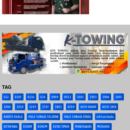
TAG
012
0105
0114
614
0909
0911
1001
1003
1004
1005
1006
1010
1203
1707
1801
ACEH
ACEH BARAT
ACEH JAYA
BARITO KUALA
HULU SUNGAI SELATAN
HULU SUNGAI UTARA
infoserdadu
KETAPANG
KODIM
KOREM
KUTAI TIMUR
MANOKWARI
MERAUKE