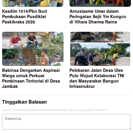
Kasdim 1014/Pbn Ikuti
Antusiasme Umat dalam
Pembukaan Pusdiklat
Peringatan Sejit Ym Kongco
Paskibraka 2026
di Vihara Dharma Ratna
Babinsa Dengarkan Aspirasi
Pelebaran Jalan Desa Ulee
Warga untuk Perkuat
Pulo Wujud Kolaborasi TNI
Pembinaan Teritorial di Desa
dan Masyarakat Bangun
Jambak
Infrastruktur
Tinggalkan Balasan
Alamat email Anda tidak akan dipublikasikan.
Ruas yang wajib ditandai
*