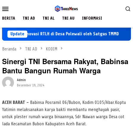
Loncat
Menu
ke
Mobile
konten
BERITA
TNI AD
TNI AL
TNI AU
INFORMASI
yong Renovasi RTLH di Desa Polewali oleh Satgas TMMD
Update
Hid
Beranda
TNI AD
KODIM
Sinergi TNI Bersama Rakyat, Babinsa
Bantu Bangun Rumah Warga
Admin
Desember 19, 2024
ACEH BARAT –
Babinsa Posramil 06/Bubon, Kodim 0105/Abar.Koptu
Yatimin melaksanakan karya bakti membantu menghayak pasir,
untuk plester rumah warga binaannya, Sdr Nawan warga Desa cot
lada Kecamatan Bubon Kabupaten Aceh Barat.