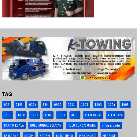
TAG
012
0105
0114
614
0909
0911
1001
1003
1004
1005
1006
1010
1203
1707
1801
ACEH
ACEH BARAT
ACEH JAYA
BARITO KUALA
HULU SUNGAI SELATAN
HULU SUNGAI UTARA
infoserdadu
KETAPANG
KODIM
KOREM
KUTAI TIMUR
MANOKWARI
MERAUKE