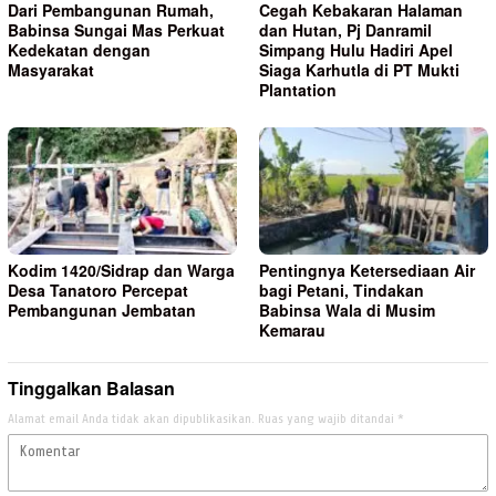
Dari Pembangunan Rumah,
Cegah Kebakaran Halaman
Babinsa Sungai Mas Perkuat
dan Hutan, Pj Danramil
Kedekatan dengan
Simpang Hulu Hadiri Apel
Masyarakat
Siaga Karhutla di PT Mukti
Plantation
Kodim 1420/Sidrap dan Warga
Pentingnya Ketersediaan Air
Desa Tanatoro Percepat
bagi Petani, Tindakan
Pembangunan Jembatan
Babinsa Wala di Musim
Kemarau
Tinggalkan Balasan
Alamat email Anda tidak akan dipublikasikan.
Ruas yang wajib ditandai
*