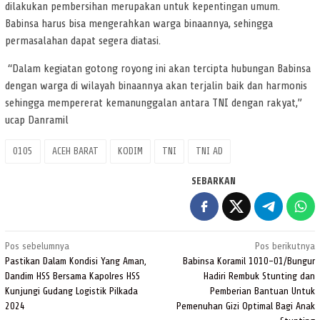
dilakukan pembersihan merupakan untuk kepentingan umum.
Babinsa harus bisa mengerahkan warga binaannya, sehingga
permasalahan dapat segera diatasi.
“Dalam kegiatan gotong royong ini akan tercipta hubungan Babinsa
dengan warga di wilayah binaannya akan terjalin baik dan harmonis
sehingga mempererat kemanunggalan antara TNI dengan rakyat,”
ucap Danramil
0105
ACEH BARAT
KODIM
TNI
TNI AD
SEBARKAN
Navigasi
Pos sebelumnya
Pos berikutnya
pos
Pastikan Dalam Kondisi Yang Aman,
Babinsa Koramil 1010-01/Bungur
Dandim HSS Bersama Kapolres HSS
Hadiri Rembuk Stunting dan
Kunjungi Gudang Logistik Pilkada
Pemberian Bantuan Untuk
2024
Pemenuhan Gizi Optimal Bagi Anak