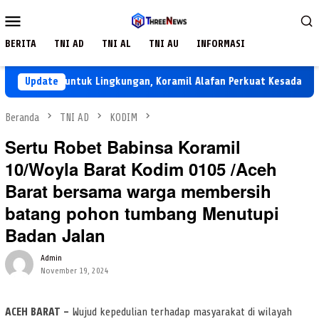
Loncat
Menu
ke
Mobile
konten
BERITA
TNI AD
TNI AL
TNI AU
INFORMASI
 Pemuda untuk Lingkungan, Koramil Alafan Perkuat Kesadaran Menj
Update
Beranda
TNI AD
KODIM
Sertu Robet Babinsa Koramil
10/Woyla Barat Kodim 0105 /Aceh
Barat bersama warga membersih
batang pohon tumbang Menutupi
Badan Jalan
Admin
November 19, 2024
ACEH BARAT –
Wujud kepedulian terhadap masyarakat di wilayah