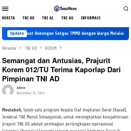
Loncat
Menu
ke
Mobile
konten
BERITA
TNI AD
TNI AL
TNI AU
INFORMASI
ng Perkuat Hubungan Satgas TMMD dengan Warga Melalui Komsos
Update
Beranda
TNI AD
KODIM
Semangat dan Antusias, Prajurit
Korem 012/TU Terima Kaporlap Dari
Pimpinan TNI AD
Admin
November 12, 2024
Meulaboh,
Salah satu program Kepala Staf Angkatan Darat (Kasad),
Jenderal TNI Maruli Simanjuntak, untuk meningkatkan kesejahteraan
prajurit TNI AD adalah pembagian perlengkapan operasional