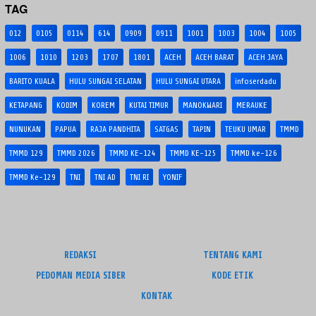
TAG
012
0105
0114
614
0909
0911
1001
1003
1004
1005
1006
1010
1203
1707
1801
ACEH
ACEH BARAT
ACEH JAYA
BARITO KUALA
HULU SUNGAI SELATAN
HULU SUNGAI UTARA
infoserdadu
KETAPANG
KODIM
KOREM
KUTAI TIMUR
MANOKWARI
MERAUKE
NUNUKAN
PAPUA
RAJA PANDHITA
SATGAS
TAPIN
TEUKU UMAR
TMMD
TMMD 129
TMMD 2026
TMMD KE-124
TMMD KE-125
TMMD ke-126
TMMD Ke-129
TNI
TNI AD
TNI RI
YONIF
REDAKSI
TENTANG KAMI
PEDOMAN MEDIA SIBER
KODE ETIK
KONTAK