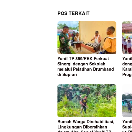
POS TERKAIT
Yonif TP 859/RBK Perkuat
Yoni
Sinergi dengan Sekolah
deng
melalui Pelatihan Drumband
Kara
di Supiori
Prog
Rumah Warga Direhabilitasi,
Yoni
Lingkungan Dibersihkan
Supi
dalam Aksi Sosial Yonif TP
81 R