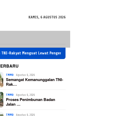
KAMIS, 6 AGUSTUS 2026
at Menguat Lewat Pengerjaan Jalan TMMD
Proses Penimbu
TERBARU
TMMD
Agustus 6, 2026
Semangat Kemanunggalan TNI-
Rak…
TMMD
Agustus 6, 2026
Proses Penimbunan Badan
Jalan …
TMMD
Agustus 6, 2026