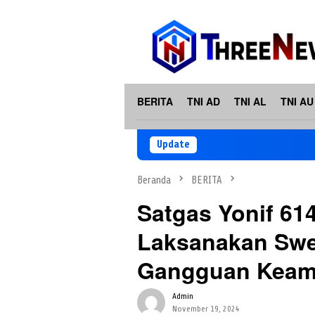
Loncat
ke
konten
BERITA
TNI AD
TNI AL
TNI AU
Update
Beranda
BERITA
Satgas Yonif 61
Laksanakan Swe
Gangguan Kea
Admin
November 19, 2024