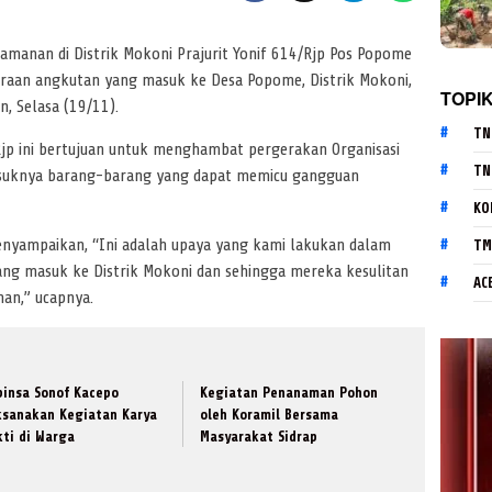
manan di Distrik Mokoni Prajurit Yonif 614/Rjp Pos Popome
aan angkutan yang masuk ke Desa Popome, Distrik Mokoni,
TOPI
, Selasa (19/11).
TN
jp ini bertujuan untuk menghambat pergerakan Organisasi
TN
suknya barang-barang yang dapat memicu gangguan
KO
enyampaikan, “Ini adalah upaya yang kami lakukan dalam
TM
g masuk ke Distrik Mokoni dan sehingga mereka kesulitan
AC
an,” ucapnya.
binsa Sonof Kacepo
Kegiatan Penanaman Pohon
ksanakan Kegiatan Karya
oleh Koramil Bersama
kti di Warga
Masyarakat Sidrap