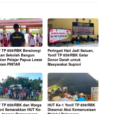
f TP 859/RBK Bersinergi
Peringati Hari Jadi Satuan,
an Sekolah Bangun
Yonif TP 859/RBK Gelar
kter Pelajar Papua Lewat
Donor Darah untuk
ram PINTAR
Masyarakat Supiori
f TP 859/RBK dan Warga
HUT Ke-1 Yonif TP 859/RBK
ori Semarakkan HUT Ke-
Diwarnai Aksi Kemanusiaan
I dengan Pemasangan
Melalui Pelayanan