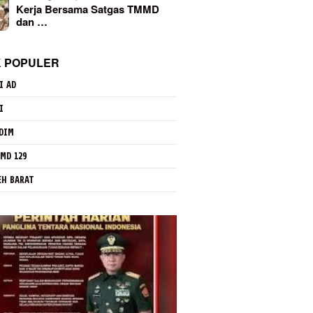
Kerja Bersama Satgas TMMD
dan …
K POPULER
I AD
I
DIM
MD 129
EH BARAT