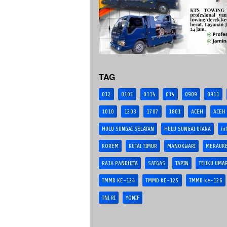
TAG
012
0105
0114
614
0909
0911
1010
1203
1707
1801
ACEH
ACEH
HULU SUNGAI SELATAN
HULU SUNGAI UTARA
in
KOREM
KUTAI TIMUR
MANOKWARI
MERAUK
RAJA PANDHITA
SATGAS
TAPIN
TEUKU UMA
TMMD KE-124
TMMD KE-125
TMMD ke-126
TNI RI
YONIF