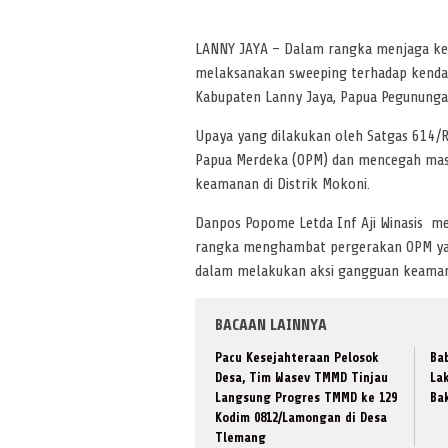
LANNY JAYA – Dalam rangka menjaga kea
melaksanakan sweeping terhadap kendar
Kabupaten Lanny Jaya, Papua Pegunungan
Upaya yang dilakukan oleh Satgas 614/R
Papua Merdeka (OPM) dan mencegah ma
keamanan di Distrik Mokoni.
Danpos Popome Letda Inf Aji Winasis m
rangka menghambat pergerakan OPM yan
dalam melakukan aksi gangguan keaman
BACAAN LAINNYA
​Pacu Kesejahteraan Pelosok
Ba
Desa, Tim Wasev TMMD Tinjau
La
Langsung Progres TMMD ke 129
Ba
Kodim 0812/Lamongan di Desa
Tlemang