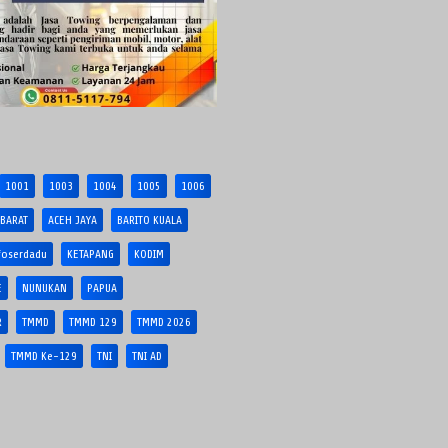
1001
1003
1004
1005
1006
 BARAT
ACEH JAYA
BARITO KUALA
foserdadu
KETAPANG
KODIM
E
NUNUKAN
PAPUA
R
TMMD
TMMD 129
TMMD 2026
TMMD Ke-129
TNI
TNI AD