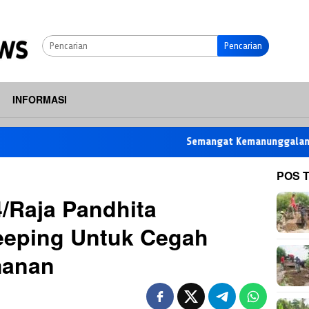
Pencarian
INFORMASI
Semangat Kemanunggalan TNI-Raky
POS 
4/Raja Pandhita
eping Untuk Cegah
manan