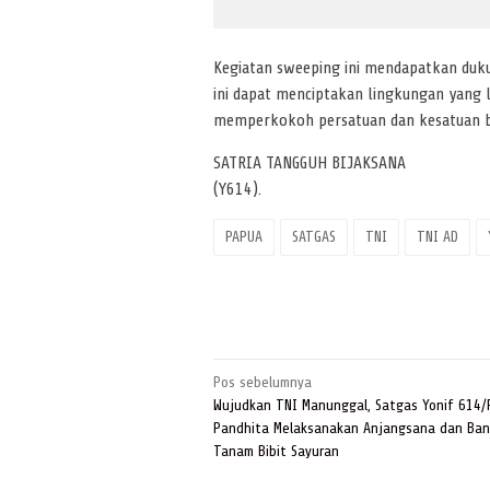
Kegiatan sweeping ini mendapatkan duk
ini dapat menciptakan lingkungan yang l
memperkokoh persatuan dan kesatuan b
SATRIA TANGGUH BIJAKSANA
(Y614).
PAPUA
SATGAS
TNI
TNI AD
Navigasi
Pos sebelumnya
pos
Wujudkan TNI Manunggal, Satgas Yonif 614/
Pandhita Melaksanakan Anjangsana dan Ban
Tanam Bibit Sayuran