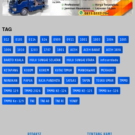
TAG
012
0105
0114
614
0909
0911
1001
1003
1004
1005
1006
1010
1203
1707
1801
ACEH
ACEH BARAT
ACEH JAYA
BARITO KUALA
HULU SUNGAI SELATAN
HULU SUNGAI UTARA
infoserdadu
KETAPANG
KODIM
KOREM
KUTAI TIMUR
MANOKWARI
MERAUKE
NUNUKAN
PAPUA
RAJA PANDHITA
SATGAS
TAPIN
TEUKU UMAR
TMMD
TMMD 129
TMMD 2026
TMMD KE-124
TMMD KE-125
TMMD ke-126
TMMD Ke-129
TNI
TNI AD
TNI RI
YONIF
REDAKSI
TENTANG KAMI