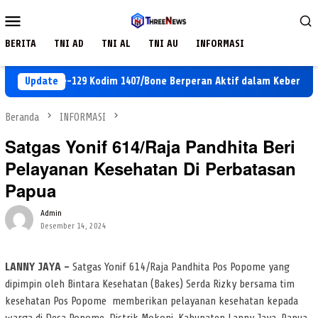
Loncat
Menu
ke
Mobile
konten
BERITA
TNI AD
TNI AL
TNI AU
INFORMASI
TMMD ke-129 Kodim 1407/Bone Berperan Aktif dalam Kebersihan Li
Update
Beranda
INFORMASI
Satgas Yonif 614/Raja Pandhita Beri
Pelayanan Kesehatan Di Perbatasan
Papua
Admin
Desember 14, 2024
LANNY JAYA –
Satgas Yonif 614/Raja Pandhita Pos Popome yang
dipimpin oleh Bintara Kesehatan (Bakes) Serda Rizky bersama tim
kesehatan Pos Popome memberikan pelayanan kesehatan kepada