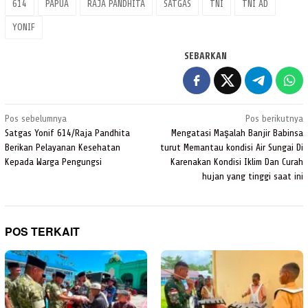
614
PAPUA
RAJA PANDHITA
SATGAS
TNI
TNI AD
YONIF
SEBARKAN
Navigasi
Pos sebelumnya
Pos berikutnya
pos
Satgas Yonif 614/Raja Pandhita
Mengatasi Maşalah Banjir Babinsa
Berikan Pelayanan Kesehatan
turut Memantau kondisi Air Sungai Di
Kepada Warga Pengungsi
Karenakan Kondisi Iklim Dan Curah
hujan yang tinggi saat ini
POS TERKAIT