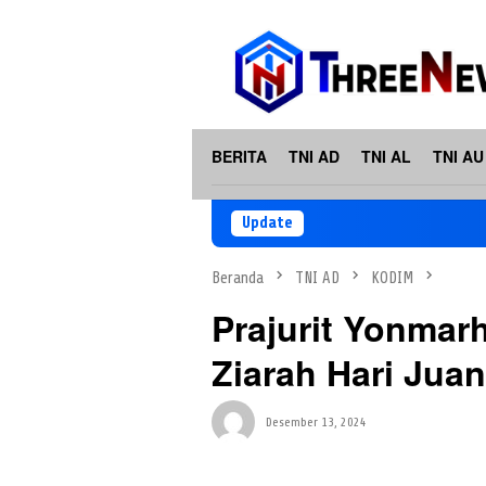
Loncat
ke
konten
BERITA
TNI AD
TNI AL
TNI AU
Update
Beranda
TNI AD
KODIM
Prajurit Yonmarh
Ziarah Hari Jua
Desember 13, 2024