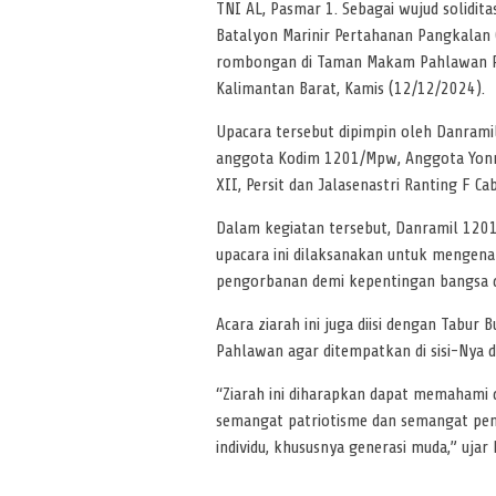
TNI AL, Pasmar 1. Sebagai wujud solidita
Batalyon Marinir Pertahanan Pangkalan 
rombongan di Taman Makam Pahlawan Pu
Kalimantan Barat, Kamis (12/12/2024).
Upacara tersebut dipimpin oleh Danrami
anggota Kodim 1201/Mpw, Anggota Yonm
XII, Persit dan Jalasenastri Ranting F C
Dalam kegiatan tersebut, Danramil 12
upacara ini dilaksanakan untuk mengen
pengorbanan demi kepentingan bangsa 
Acara ziarah ini juga diisi dengan Tab
Pahlawan agar ditempatkan di sisi-Nya d
“Ziarah ini diharapkan dapat memahami
semangat patriotisme dan semangat pen
individu, khususnya generasi muda,” uja