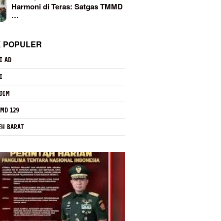
Harmoni di Teras: Satgas TMMD
…
K POPULER
I AD
I
DIM
MD 129
EH BARAT