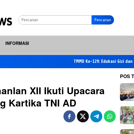
Pencarian
INFORMASI
TMMD Ke-129: Edukasi Gizi dan Kesehata
POS 
anlan XII Ikuti Upacara
ng Kartika TNI AD