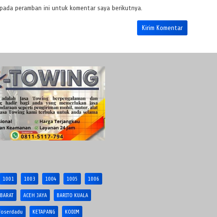
 pada peramban ini untuk komentar saya berikutnya.
1001
1003
1004
1005
1006
 BARAT
ACEH JAYA
BARITO KUALA
foserdadu
KETAPANG
KODIM