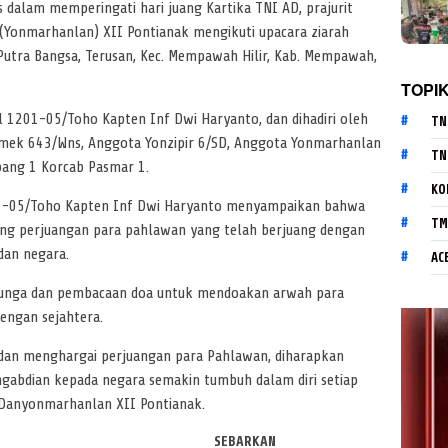
s dalam memperingati hari juang Kartika TNI AD, prajurit
(Yonmarhanlan) XII Pontianak mengikuti upacara ziarah
tra Bangsa, Terusan, Kec. Mempawah Hilir, Kab. Mempawah,
TOPI
l 1201-05/Toho Kapten Inf Dwi Haryanto, dan dihadiri oleh
TN
ek 643/Wns, Anggota Yonzipir 6/SD, Anggota Yonmarhanlan
TN
abang 1 Korcab Pasmar 1.
KO
01-05/Toho Kapten Inf Dwi Haryanto menyampaikan bahwa
TM
ang perjuangan para pahlawan yang telah berjuang dengan
dan negara.
AC
ur Bunga dan pembacaan doa untuk mendoakan arwah para
engan sejahtera.
 dan menghargai perjuangan para Pahlawan, diharapkan
gabdian kepada negara semakin tumbuh dalam diri setiap
r Danyonmarhanlan XII Pontianak.
SEBARKAN