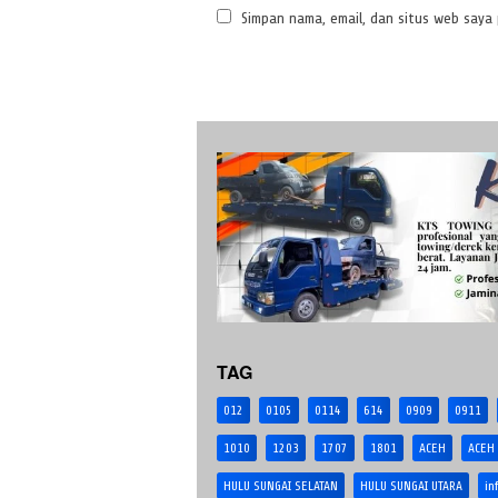
Simpan nama, email, dan situs web saya
TAG
012
0105
0114
614
0909
0911
1010
1203
1707
1801
ACEH
ACEH
HULU SUNGAI SELATAN
HULU SUNGAI UTARA
in