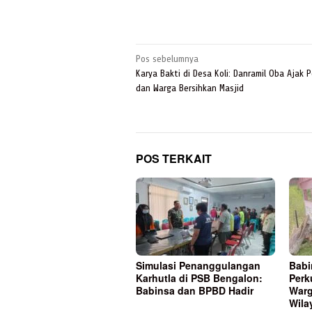
Navigasi
Pos sebelumnya
pos
Karya Bakti di Desa Koli: Danramil Oba Ajak P
dan Warga Bersihkan Masjid
POS TERKAIT
Simulasi Penanggulangan
Babi
Karhutla di PSB Bengalon:
Perk
Babinsa dan BPBD Hadir
Warg
Wila