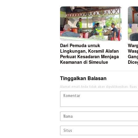
Dari Pemuda untuk
Warg
Lingkungan, Koramil Alafan
Wasp
Perkuat Kesadaran Menjaga
Gan
Keamanan di Simeulue
Dice
Tinggalkan Balasan
Alamat email Anda tidak akan dipublikasikan.
Ruas 