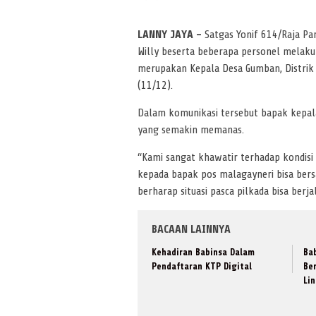
LANNY JAYA –
Satgas Yonif 614/Raja Pa
Willy beserta beberapa personel melaku
merupakan Kepala Desa Gumban, Distrik 
(11/12).
Dalam komunikasi tersebut bapak kepa
yang semakin memanas.
“Kami sangat khawatir terhadap kondisi 
kepada bapak pos malagayneri bisa ber
berharap situasi pasca pilkada bisa ber
BACAAN LAINNYA
Kehadiran Babinsa Dalam
Ba
Pendaftaran KTP Digital
Be
Li