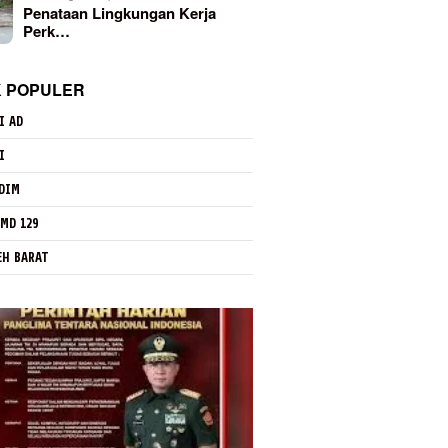
Penataan Lingkungan Kerja
Perk…
K POPULER
I AD
I
DIM
MD 129
EH BARAT