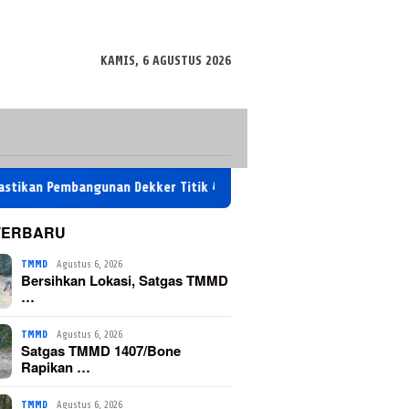
KAMIS, 6 AGUSTUS 2026
mbangunan Dekker Titik 4 Terorganisir
Satgas TMMD 1407/B
TERBARU
TMMD
Agustus 6, 2026
Bersihkan Lokasi, Satgas TMMD
…
TMMD
Agustus 6, 2026
Satgas TMMD 1407/Bone
Rapikan …
TMMD
Agustus 6, 2026