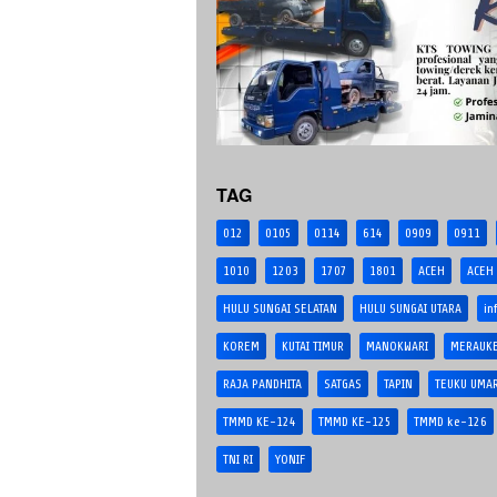
TAG
012
0105
0114
614
0909
0911
1010
1203
1707
1801
ACEH
ACEH
HULU SUNGAI SELATAN
HULU SUNGAI UTARA
in
KOREM
KUTAI TIMUR
MANOKWARI
MERAUK
RAJA PANDHITA
SATGAS
TAPIN
TEUKU UMA
TMMD KE-124
TMMD KE-125
TMMD ke-126
TNI RI
YONIF