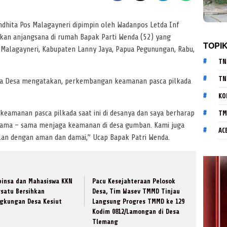
ndhita Pos Malagayneri dipimpin oleh Wadanpos Letda Inf
kan anjangsana di rumah Bapak Parti Wenda (52) yang
TOPI
Malagayneri, Kabupaten Lanny Jaya, Papua Pegunungan, Rabu,
TN
TN
la Desa mengatakan, perkembangan keamanan pasca pilkada
KO
keamanan pasca pilkada saat ini di desanya dan saya berharap
TM
sama – sama menjaga keamanan di desa gumban. Kami juga
AC
jalan dengan aman dan damai,” Ucap Bapak Patri Wenda.
binsa dan Mahasiswa KKN
​Pacu Kesejahteraan Pelosok
rsatu Bersihkan
Desa, Tim Wasev TMMD Tinjau
ngkungan Desa Kesiut
Langsung Progres TMMD ke 129
Kodim 0812/Lamongan di Desa
Tlemang