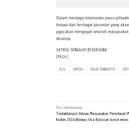
Dalam menjaga keamanan pasca pilkada 
binaan dari berbagai ancaman yang ak
juga akan mengajak seluruh masyaraka
desanya.
SATRIA TANGGUH BIJAKSANA
(Y614).
614
PAPUA
RAJA PANDHITA
SAT
Navigasi
Pos sebelumnya
pos
Tindaklanjuti Aduan Masyarakat Peredaran M
Kodim 1614/Dompu Sita Ratusan botol miras