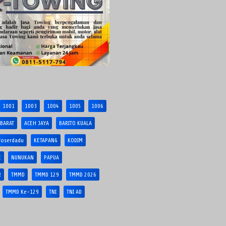
1001
1003
1004
1005
1006
 BARAT
ACEH JAYA
BARITO KUALA
foserdadu
KETAPANG
KODIM
E
NUNUKAN
PAPUA
R
TMMD
TMMD 129
TMMD 2026
TMMD Ke-129
TNI
TNI AD