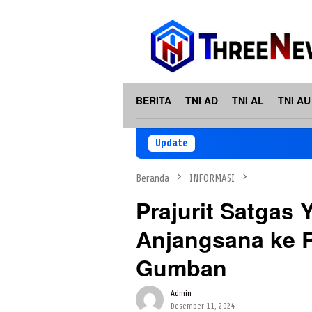
Loncat
ke
konten
BERITA
TNI AD
TNI AL
TNI AU
Update
Beranda
INFORMASI
Prajurit Satgas 
Anjangsana ke 
Gumban
Admin
Desember 11, 2024