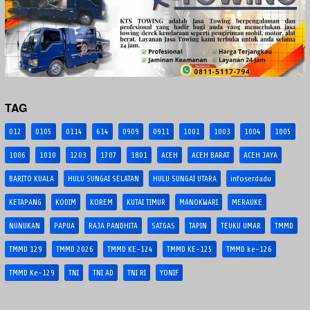
TAG
012
0105
0114
614
0909
0911
1001
1003
1004
1005
1006
1010
1203
1707
1801
ACEH
ACEH BARAT
ACEH JAYA
BARITO KUALA
HULU SUNGAI SELATAN
HULU SUNGAI UTARA
infoserdadu
KETAPANG
KODIM
KOREM
KUTAI TIMUR
MANOKWARI
MERAUKE
NUNUKAN
PAPUA
RAJA PANDHITA
SATGAS
TAPIN
TEUKU UMAR
TMMD
TMMD 129
TMMD 2026
TMMD KE-124
TMMD KE-125
TMMD ke-126
TMMD Ke-129
TNI
TNI AD
TNI RI
YONIF