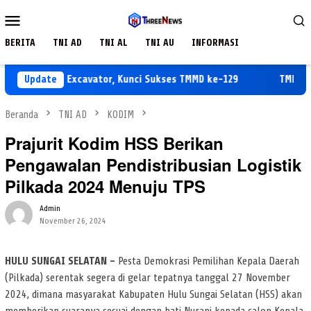
Loncat
Menu
ke
Mobile
konten
BERITA
TNI AD
TNI AL
TNI AU
INFORMASI
an Rutin Excavator, Kunci Sukses TMMD ke-129
Update
TMMD ke-129
Beranda
TNI AD
KODIM
Prajurit Kodim HSS Berikan
Pengawalan Pendistribusian Logistik
Pilkada 2024 Menuju TPS
Admin
November 26, 2024
HULU SUNGAI SELATAN –
Pesta Demokrasi Pemilihan Kepala Daerah
(Pilkada) serentak segera di gelar tepatnya tanggal 27 November
2024, dimana masyarakat Kabupaten Hulu Sungai Selatan (HSS) akan