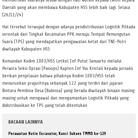
memberikan suaranya sesuai dengan hati Nurani kepada calon Kepala
Daerah yang akan membawa Kabupaten HSS lebih baik lagi. Selasa
(26/11/24)
Hal tersebut terwujud dengan adanya pendistribusian Logistik Pilkada
serentak dari Tingkat Kecamatan PPK menuju Tempat Pemungutan
Suara (TPS) yang mendapatkan pengawalan ketat dari TNI-Polri
diwilayah Kabupaten HSS
Komandan Kodim 1003/HSS Letkol Inf Putut Januarto melalui
Perwira Seksi Oprasi (Pasiops) Kapten Inf Yus Kristali kepada jurnalis
berikan penjelasan bahwa pihaknya Kodim 1003/HSS telah
menurunkan prajuritnya sebanyak 122 yang terdiri dari jajaran
Bintara Pembina Desa (Babinsa) yang berada diwilayah binaan masing
masing untuk mengawal dan mengamankan Logistik Pilkada yang
didistribusikan ke TPS yang telah ditentukan
BACAAN LAINNYA
Perawatan Rutin Excavator, Kunci Sukses TMMD ke-129