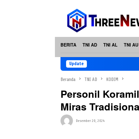
Loncat
ke
konten
BERITA
TNI AD
TNI AL
TNI AU
Update
Beranda
TNI AD
KODIM
Personil Korami
Miras Tradisiona
Desember 20, 2024