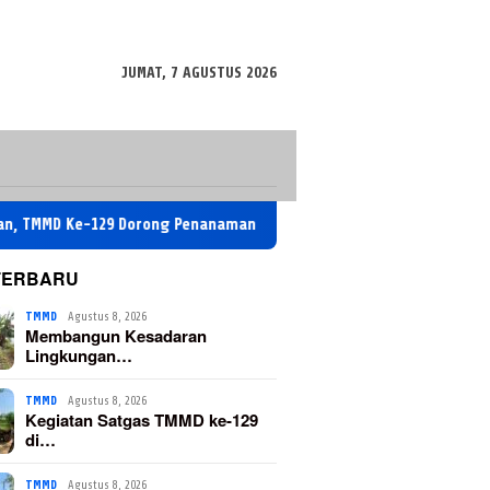
JUMAT, 7 AGUSTUS 2026
-129 Dorong Penanaman Pohon di Kesongo
Kegiatan Satga
TERBARU
TMMD
Agustus 8, 2026
Membangun Kesadaran
Lingkungan…
TMMD
Agustus 8, 2026
Kegiatan Satgas TMMD ke-129
di…
TMMD
Agustus 8, 2026