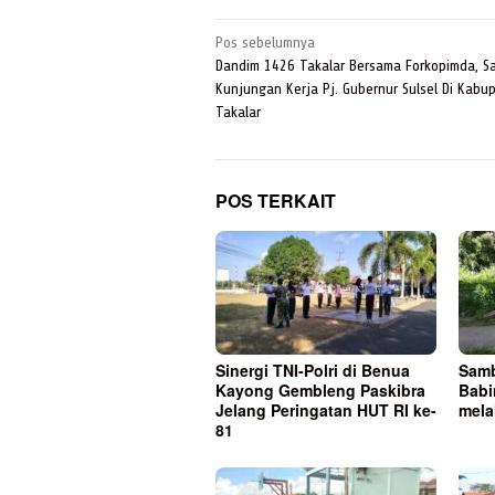
Navigasi
Pos sebelumnya
pos
Dandim 1426 Takalar Bersama Forkopimda, 
Kunjungan Kerja Pj. Gubernur Sulsel Di Kabu
Takalar
POS TERKAIT
Sinergi TNI-Polri di Benua
Samb
Kayong Gembleng Paskibra
Babi
Jelang Peringatan HUT RI ke-
mela
81