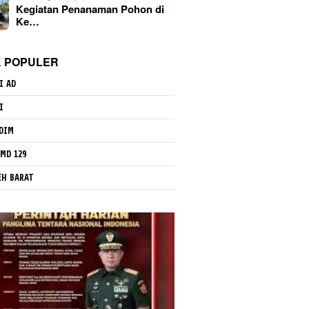
Kegiatan Penanaman Pohon di
Ke…
K POPULER
I AD
I
DIM
MD 129
EH BARAT