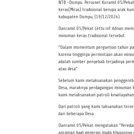
NTB -Dompu. Personel Koramil 05/Pek
keras(Miras) tradisional berupa arak ku
kabupaten Dompu, (19/12/2024).
Danramil 05/Pekat Lettu inf Adnan me
minuman keras tradisional tersebut.
“Dalam momentum pergantian tahun pa
karena tingginya permintaan akan minuma
adalah sumber penyebab terjadinya perk
atau desa”
Sebelum kami melaksanakan penggerebek
Desa, maraknya perdagangan minuman kera
kami melaksanakan patroli kewilayahan
Dari patroli yang kami laksanakan ters
dari beberapa Desa.
Danramil 05/Pekat mengatakan “Peredaran
ancaman bagi generasi muda khususnya w