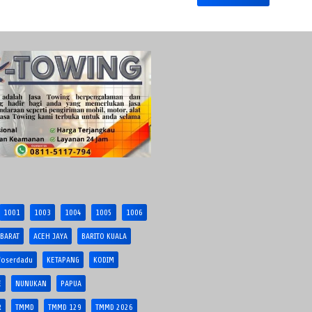
1001
1003
1004
1005
1006
 BARAT
ACEH JAYA
BARITO KUALA
foserdadu
KETAPANG
KODIM
E
NUNUKAN
PAPUA
R
TMMD
TMMD 129
TMMD 2026