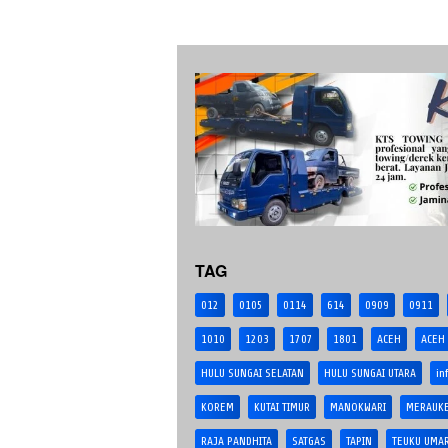
TAG
012
0105
0114
614
0909
0911
1010
1203
1707
1801
ACEH
ACEH
HULU SUNGAI SELATAN
HULU SUNGAI UTARA
in
KOREM
KUTAI TIMUR
MANOKWARI
MERAUK
RAJA PANDHITA
SATGAS
TAPIN
TEUKU UMA