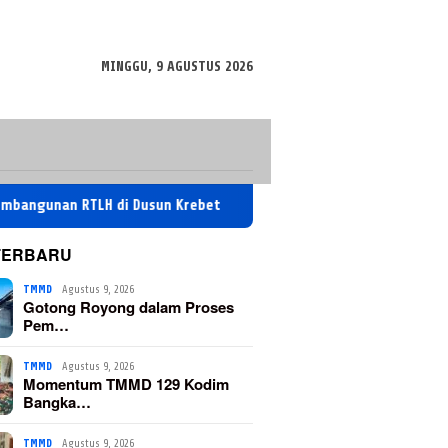
MINGGU, 9 AGUSTUS 2026
TLH di Dusun Krebet
Momentum TMMD 129 Kodim Bangka di
TERBARU
TMMD
Agustus 9, 2026
Gotong Royong dalam Proses
Pem…
TMMD
Agustus 9, 2026
Momentum TMMD 129 Kodim
Bangka…
TMMD
Agustus 9, 2026