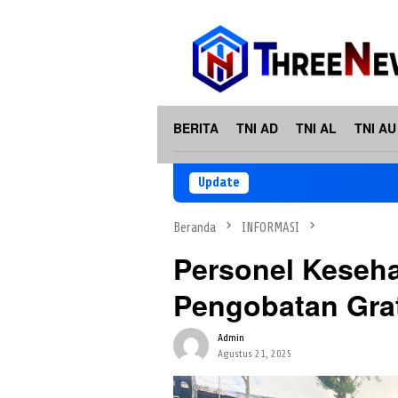
Loncat
ke
konten
BERITA
TNI AD
TNI AL
TNI AU
Update
Beranda
INFORMASI
Personel Keseh
Pengobatan Gra
Admin
Agustus 21, 2025