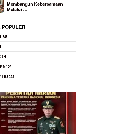
Membangun Kebersamaan
Melalui …
K POPULER
I AD
I
DIM
MD 129
EH BARAT