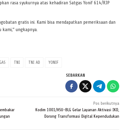
kan rasa syukurnya atas kehadiran Satgas Yonif 614/RJP
gobatan gratis ini. Kami bisa mendapatkan pemeriksaan dan
u kami,” ungkapnya.
GAS
TNI
TNI AD
YONIF
SEBARKAN
Pos berikutnya
Membakar
Kodim 1001/HSU-BLG Gelar Layanan Aktivasi IKD,
kungan
Dorong Transformasi Digital Kependudukan