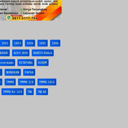
1001
1003
1004
1005
1006
 BARAT
ACEH JAYA
BARITO KUALA
foserdadu
KETAPANG
KODIM
E
NUNUKAN
PAPUA
R
TMMD
TMMD 129
TMMD 2026
TMMD Ke-129
TNI
TNI AD