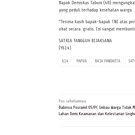
Bapak Demiskus Tabuni (48) mengungkap
yang peduli terhadap kesehatan warga.
“Terima kasih bapak-bapak TNI atas pen
obat secara gratis. Ini sangat membant
SATRIA TANGGUH BIJAKSANA
(Y614)
614
PAPUA
RAJA PANDHITA
SAT
Navigasi
Pos sebelumnya
pos
Babinsa Posramil 05/PC Imbau Warga Tidak 
Lahan Demi Keamanan dan Kelestarian Ling