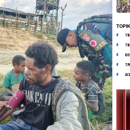
TOPI
TN
TN
KO
TM
AC