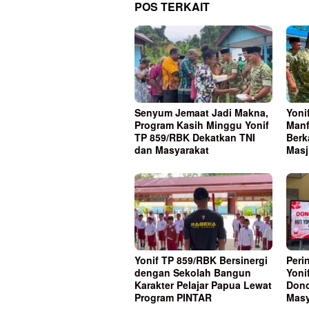
POS TERKAIT
Senyum Jemaat Jadi Makna,
Yoni
Program Kasih Minggu Yonif
Manf
TP 859/RBK Dekatkan TNI
Berk
dan Masyarakat
Masj
Yonif TP 859/RBK Bersinergi
Peri
dengan Sekolah Bangun
Yoni
Karakter Pelajar Papua Lewat
Dono
Program PINTAR
Masy