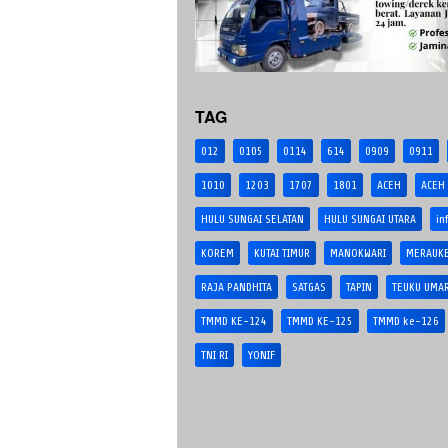
TAG
012
0105
0114
614
0909
0911
1010
1203
1707
1801
ACEH
ACEH
HULU SUNGAI SELATAN
HULU SUNGAI UTARA
in
KOREM
KUTAI TIMUR
MANOKWARI
MERAUK
RAJA PANDHITA
SATGAS
TAPIN
TEUKU UMA
TMMD KE-124
TMMD KE-125
TMMD ke-126
TNI RI
YONIF