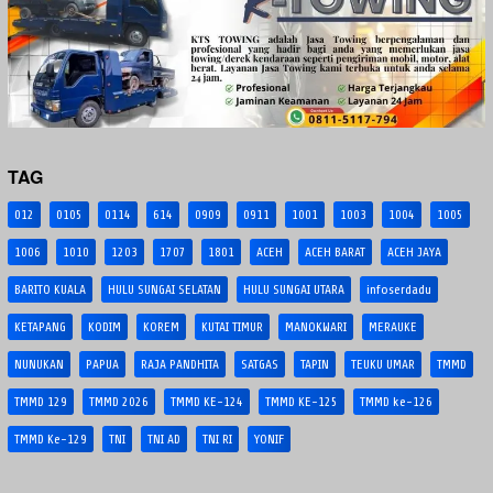
TAG
012
0105
0114
614
0909
0911
1001
1003
1004
1005
1006
1010
1203
1707
1801
ACEH
ACEH BARAT
ACEH JAYA
BARITO KUALA
HULU SUNGAI SELATAN
HULU SUNGAI UTARA
infoserdadu
KETAPANG
KODIM
KOREM
KUTAI TIMUR
MANOKWARI
MERAUKE
NUNUKAN
PAPUA
RAJA PANDHITA
SATGAS
TAPIN
TEUKU UMAR
TMMD
TMMD 129
TMMD 2026
TMMD KE-124
TMMD KE-125
TMMD ke-126
TMMD Ke-129
TNI
TNI AD
TNI RI
YONIF