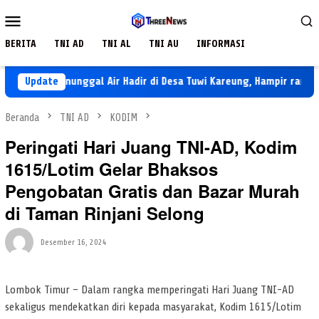
Loncat
Menu
ke
Mobile
konten
BERITA
TNI AD
TNI AL
TNI AU
INFORMASI
 TNI Manunggal Air Hadir di Desa Tuwi Kareung, Hampir rampung Pe
Update
Beranda
TNI AD
KODIM
Peringati Hari Juang TNI-AD, Kodim
1615/Lotim Gelar Bhaksos
Pengobatan Gratis dan Bazar Murah
di Taman Rinjani Selong
Desember 16, 2024
Lombok Timur – Dalam rangka memperingati Hari Juang TNI-AD
sekaligus mendekatkan diri kepada masyarakat, Kodim 1615/Lotim