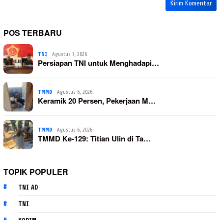
POS TERBARU
TNI
Agustus 7, 2026
Persiapan TNI untuk Menghadapi…
TMMD
Agustus 6, 2026
Keramik 20 Persen, Pekerjaan M…
TMMD
Agustus 6, 2026
TMMD Ke-129: Titian Ulin di Ta…
TOPIK POPULER
TNI AD
TNI