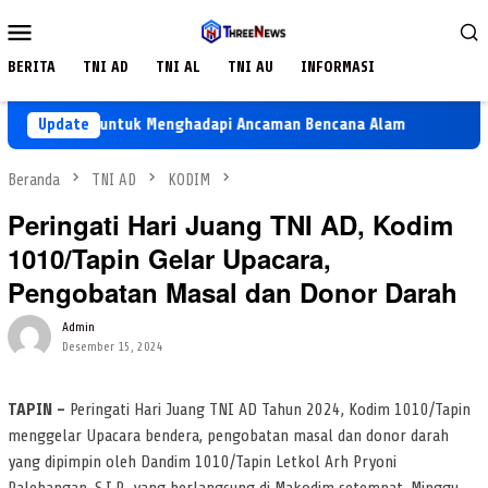
Loncat
Menu
ke
Mobile
konten
BERITA
TNI AD
TNI AL
TNI AU
INFORMASI
pan TNI untuk Menghadapi Ancaman Bencana Alam
Update
Keramik
Beranda
TNI AD
KODIM
Peringati Hari Juang TNI AD, Kodim
1010/Tapin Gelar Upacara,
Pengobatan Masal dan Donor Darah
Admin
Desember 15, 2024
TAPIN –
Peringati Hari Juang TNI AD Tahun 2024, Kodim 1010/Tapin
menggelar Upacara bendera, pengobatan masal dan donor darah
yang dipimpin oleh Dandim 1010/Tapin Letkol Arh Pryoni