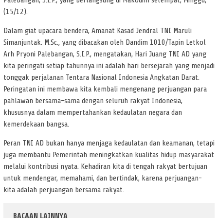
Palebangan, S.I.P., yang berlangsung di Makodim setempat, Minggu,
(15/12).
Dalam giat upacara bendera, Amanat Kasad Jendral TNI Maruli
Simanjuntak. M.Sc., yang dibacakan oleh Dandim 1010/Tapin Letkol
Arh Pryoni Palebangan, S.I.P., mengatakan, Hari Juang TNI AD yang
kita peringati setiap tahunnya ini adalah hari bersejarah yang menjadi
tonggak perjalanan Tentara Nasional Indonesia Angkatan Darat.
Peringatan ini membawa kita kembali mengenang perjuangan para
pahlawan bersama-sama dengan seluruh rakyat Indonesia,
khususnya dalam mempertahankan kedaulatan negara dan
kemerdekaan bangsa.
Peran TNI AD bukan hanya menjaga kedaulatan dan keamanan, tetapi
juga membantu Pemerintah meningkatkan kualitas hidup masyarakat
melalui kontribusi nyata. Kehadiran kita di tengah rakyat bertujuan
untuk mendengar, memahami, dan bertindak, karena perjuangan-
kita adalah perjuangan bersama rakyat.
BACAAN LAINNYA