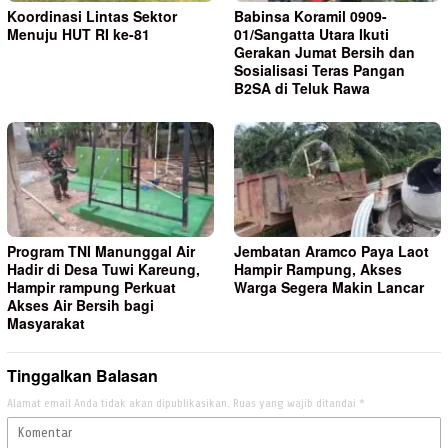
Koordinasi Lintas Sektor
Babinsa Koramil 0909-
Menuju HUT RI ke-81
01/Sangatta Utara Ikuti
Gerakan Jumat Bersih dan
Sosialisasi Teras Pangan
B2SA di Teluk Rawa
Program TNI Manunggal Air
Jembatan Aramco Paya Laot
Hadir di Desa Tuwi Kareung,
Hampir Rampung, Akses
Hampir rampung Perkuat
Warga Segera Makin Lancar
Akses Air Bersih bagi
Masyarakat
Tinggalkan Balasan
Alamat email Anda tidak akan dipublikasikan.
Ruas yang wajib ditandai
*