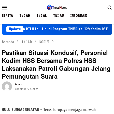
Loncat
Menu
ke
Mobile
konten
BERITA
TNI AD
TNI AL
TNI AU
INFORMASI
gunan RTLH Ibu Tini di Program TMMD Ke-129 Kodim 0813/Bojonego
Update
Beranda
TNI AD
KODIM
Pastikan Situasi Kondusif, Personiel
Kodim HSS Bersama Polres HSS
Laksanakan Patroli Gabungan Jelang
Pemungutan Suara
Admin
November 27, 2024
HULU SUNGAI SELATAN –
Terus berupaya menjaga marwah