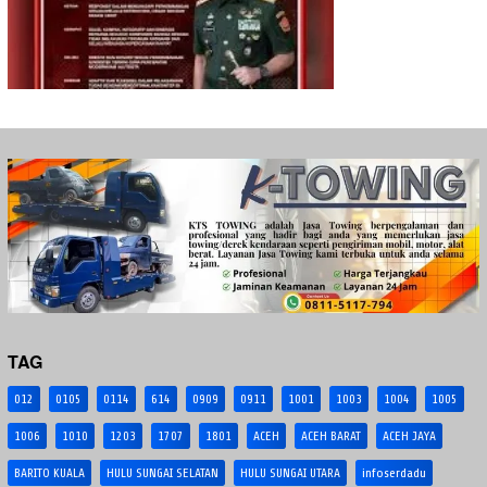
TAG
012
0105
0114
614
0909
0911
1001
1003
1004
1005
1006
1010
1203
1707
1801
ACEH
ACEH BARAT
ACEH JAYA
BARITO KUALA
HULU SUNGAI SELATAN
HULU SUNGAI UTARA
infoserdadu