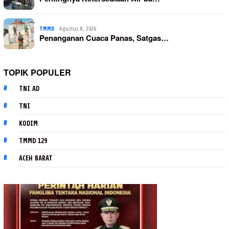
TMMD
Agustus 8, 2026
Penanganan Cuaca Panas, Satgas…
TOPIK POPULER
TNI AD
TNI
KODIM
TMMD 129
ACEH BARAT