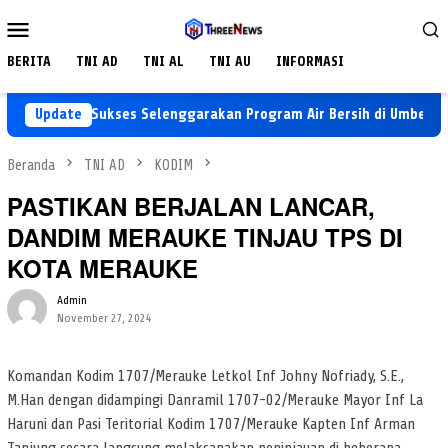
Loncat
Menu
ke
Mobile
konten
BERITA
TNI AD
TNI AL
TNI AU
INFORMASI
 Ke-129 Sukses Selenggarakan Program Air Bersih di Umbele Lama
Update
Beranda
TNI AD
KODIM
PASTIKAN BERJALAN LANCAR,
DANDIM MERAUKE TINJAU TPS DI
KOTA MERAUKE
Admin
November 27, 2024
Komandan Kodim 1707/Merauke Letkol Inf Johny Nofriady, S.E.,
M.Han dengan didampingi Danramil 1707-02/Merauke Mayor Inf La
Haruni dan Pasi Teritorial Kodim 1707/Merauke Kapten Inf Arman