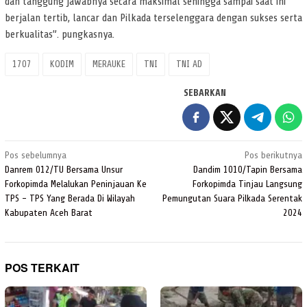
dan tanggung jawabnya secara maksimal sehingga sampai saat ini
berjalan tertib, lancar dan Pilkada terselenggara dengan sukses serta
berkualitas”. pungkasnya.
1707
KODIM
MERAUKE
TNI
TNI AD
SEBARKAN
Navigasi
Pos sebelumnya
Pos berikutnya
pos
Danrem 012/TU Bersama Unsur
Dandim 1010/Tapin Bersama
Forkopimda Melalukan Peninjauan Ke
Forkopimda Tinjau Langsung
TPS – TPS Yang Berada Di Wilayah
Pemungutan Suara Pilkada Serentak
Kabupaten Aceh Barat
2024
POS TERKAIT