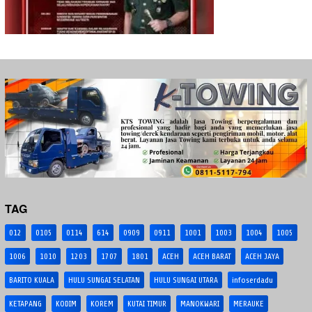
TAG
012
0105
0114
614
0909
0911
1001
1003
1004
1005
1006
1010
1203
1707
1801
ACEH
ACEH BARAT
ACEH JAYA
BARITO KUALA
HULU SUNGAI SELATAN
HULU SUNGAI UTARA
infoserdadu
KETAPANG
KODIM
KOREM
KUTAI TIMUR
MANOKWARI
MERAUKE