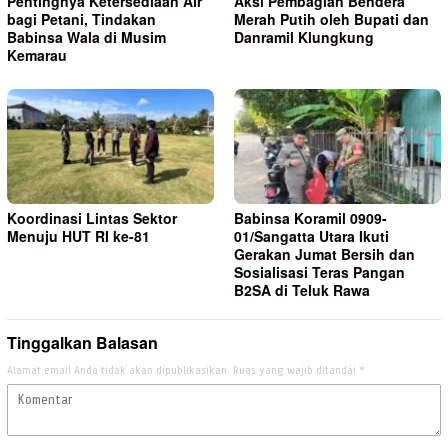
Pentingnya Ketersediaan Air
Aksi Pembagian Bendera
bagi Petani, Tindakan
Merah Putih oleh Bupati dan
Babinsa Wala di Musim
Danramil Klungkung
Kemarau
Koordinasi Lintas Sektor
Babinsa Koramil 0909-
Menuju HUT RI ke-81
01/Sangatta Utara Ikuti
Gerakan Jumat Bersih dan
Sosialisasi Teras Pangan
B2SA di Teluk Rawa
Tinggalkan Balasan
Alamat email Anda tidak akan dipublikasikan.
Ruas yang wajib ditandai
*