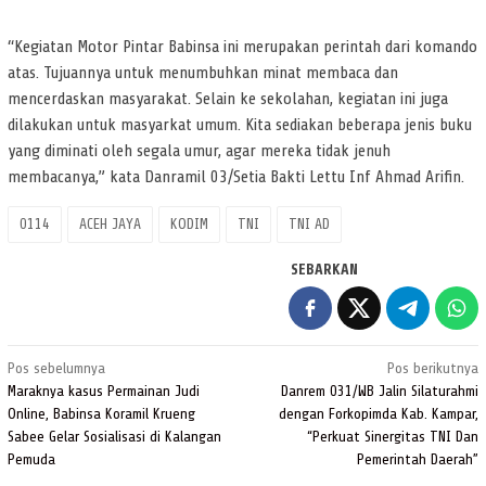
“Kegiatan Motor Pintar Babinsa ini merupakan perintah dari komando
atas. Tujuannya untuk menumbuhkan minat membaca dan
mencerdaskan masyarakat. Selain ke sekolahan, kegiatan ini juga
dilakukan untuk masyarkat umum. Kita sediakan beberapa jenis buku
yang diminati oleh segala umur, agar mereka tidak jenuh
membacanya,” kata Danramil 03/Setia Bakti Lettu Inf Ahmad Arifin.
0114
ACEH JAYA
KODIM
TNI
TNI AD
SEBARKAN
Navigasi
Pos sebelumnya
Pos berikutnya
pos
Maraknya kasus Permainan Judi
Danrem 031/WB Jalin Silaturahmi
Online, Babinsa Koramil Krueng
dengan Forkopimda Kab. Kampar,
Sabee Gelar Sosialisasi di Kalangan
“Perkuat Sinergitas TNI Dan
Pemuda
Pemerintah Daerah”