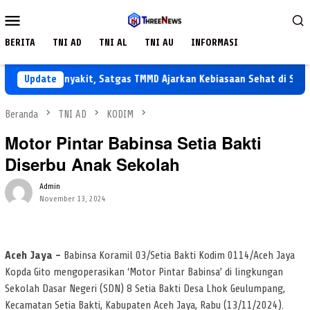
Loncat
Menu
ke
Mobile
konten
BERITA
TNI AD
TNI AL
TNI AU
INFORMASI
Cegah Penyakit, Satgas TMMD Ajarkan Kebiasaan Sehat di SDN Tamb
Update
Beranda
TNI AD
KODIM
Motor Pintar Babinsa Setia Bakti
Diserbu Anak Sekolah
Admin
November 13, 2024
Aceh Jaya –
Babinsa Koramil 03/Setia Bakti Kodim 0114/Aceh Jaya
Kopda Gito mengoperasikan ‘Motor Pintar Babinsa’ di lingkungan
Sekolah Dasar Negeri (SDN) 8 Setia Bakti Desa Lhok Geulumpang,
Kecamatan Setia Bakti, Kabupaten Aceh Jaya, Rabu (13/11/2024).