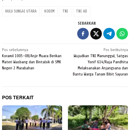
HULU SUNGAI UTARA
KODIM
TNI
TNI AD
SEBARKAN
Navigasi
Pos sebelumnya
Pos berikutnya
pos
Koramil 1005-08/Anjir Muara Berikan
Wujudkan TNI Manunggal, Satgas
Materi Wasbang dan Bintalsik di SMK
Yonif 614/Raja Pandhita
Negeri 2 Marabahan
Melaksanakan Anjangsana dan
Bantu Warga Tanam Bibit Sayuran
POS TERKAIT