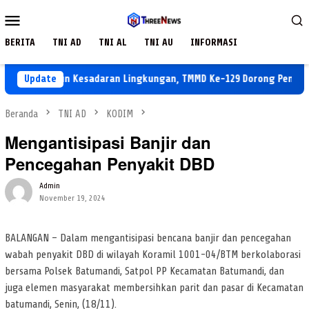
Loncat
Menu
ke
Mobile
konten
BERITA
TNI AD
TNI AL
TNI AU
INFORMASI
mbangun Kesadaran Lingkungan, TMMD Ke-129 Dorong Penanaman P
Update
Beranda
TNI AD
KODIM
Mengantisipasi Banjir dan
Pencegahan Penyakit DBD
Admin
November 19, 2024
BALANGAN – Dalam mengantisipasi bencana banjir dan pencegahan
wabah penyakit DBD di wilayah Koramil 1001-04/BTM berkolaborasi
bersama Polsek Batumandi, Satpol PP Kecamatan Batumandi, dan
juga elemen masyarakat membersihkan parit dan pasar di Kecamatan
batumandi, Senin, (18/11).