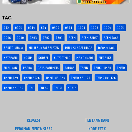
TAG
012
0105
0114
614
0909
0911
1001
1003
1004
1005
1006
1010
1203
1707
1801
ACEH
ACEH BARAT
ACEH JAYA
BARITO KUALA
HULU SUNGAI SELATAN
HULU SUNGAI UTARA
infoserdadu
KETAPANG
KODIM
KOREM
KUTAI TIMUR
MANOKWARI
MERAUKE
NUNUKAN
PAPUA
RAJA PANDHITA
SATGAS
TAPIN
TEUKU UMAR
TMMD
TMMD 129
TMMD 2026
TMMD KE-124
TMMD KE-125
TMMD ke-126
TMMD Ke-129
TNI
TNI AD
TNI RI
YONIF
REDAKSI
TENTANG KAMI
PEDOMAN MEDIA SIBER
KODE ETIK