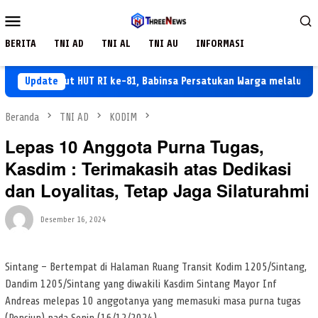
Loncat
Menu
ke
Mobile
konten
BERITA
TNI AD
TNI AL
TNI AU
INFORMASI
Sambut HUT RI ke-81, Babinsa Persatukan Warga melalui Pengib
Update
Beranda
TNI AD
KODIM
Lepas 10 Anggota Purna Tugas,
Kasdim : Terimakasih atas Dedikasi
dan Loyalitas, Tetap Jaga Silaturahmi
Desember 16, 2024
Sintang – Bertempat di Halaman Ruang Transit Kodim 1205/Sintang,
Dandim 1205/Sintang yang diwakili Kasdim Sintang Mayor Inf
Andreas melepas 10 anggotanya yang memasuki masa purna tugas