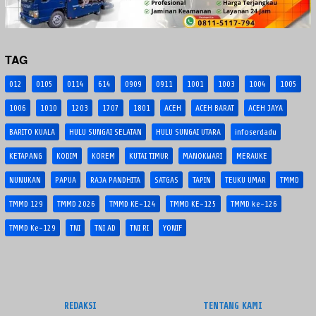
TAG
012
0105
0114
614
0909
0911
1001
1003
1004
1005
1006
1010
1203
1707
1801
ACEH
ACEH BARAT
ACEH JAYA
BARITO KUALA
HULU SUNGAI SELATAN
HULU SUNGAI UTARA
infoserdadu
KETAPANG
KODIM
KOREM
KUTAI TIMUR
MANOKWARI
MERAUKE
NUNUKAN
PAPUA
RAJA PANDHITA
SATGAS
TAPIN
TEUKU UMAR
TMMD
TMMD 129
TMMD 2026
TMMD KE-124
TMMD KE-125
TMMD ke-126
TMMD Ke-129
TNI
TNI AD
TNI RI
YONIF
REDAKSI
TENTANG KAMI