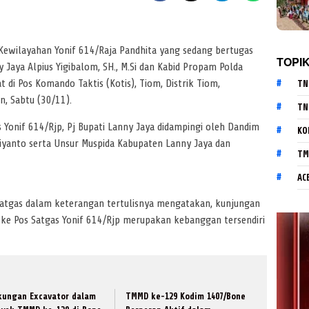
Kewilayahan Yonif 614/Raja Pandhita yang sedang bertugas
TOPI
 Jaya Alpius Yigibalom, SH., M.Si dan Kabid Propam Polda
di Pos Komando Taktis (Kotis), Tiom, Distrik Tiom,
TN
, Sabtu (30/11).
TN
Yonif 614/Rjp, Pj Bupati Lanny Jaya didampingi oleh Dandim
KO
iyanto serta Unsur Muspida Kabupaten Lanny Jaya dan
TM
AC
nsatgas dalam keterangan tertulisnya mengatakan, kunjungan
 ke Pos Satgas Yonif 614/Rjp merupakan kebanggan tersendiri
kungan Excavator dalam
TMMD ke-129 Kodim 1407/Bone