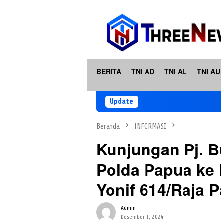
Loncat
ke
konten
BERITA
TNI AD
TNI AL
TNI AU
Update
Beranda
INFORMASI
Kunjungan Pj. B
Polda Papua ke 
Yonif 614/Raja 
Admin
Desember 1, 2024