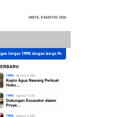
SABTU, 8 AGUSTUS 2026
as TMMD dengan Warga Melalui Komsos
Dukungan Excavator
TERBARU
TMMD
Agustus 9, 2026
Koptu Agus Nawang Perkuat
Hubu…
TMMD
Agustus 9, 2026
Dukungan Excavator dalam
Proye…
TMMD
Agustus 9, 2026