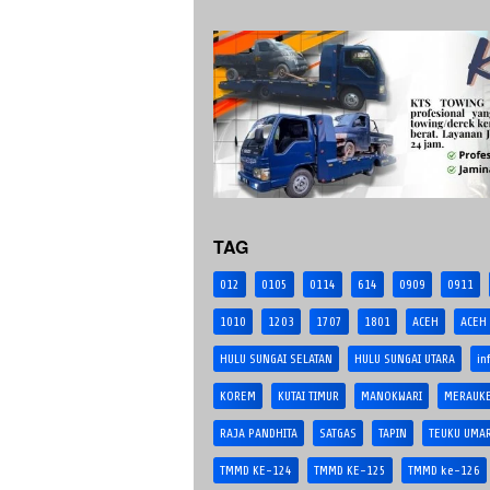
TAG
012
0105
0114
614
0909
0911
1010
1203
1707
1801
ACEH
ACEH
HULU SUNGAI SELATAN
HULU SUNGAI UTARA
in
KOREM
KUTAI TIMUR
MANOKWARI
MERAUK
RAJA PANDHITA
SATGAS
TAPIN
TEUKU UMA
TMMD KE-124
TMMD KE-125
TMMD ke-126