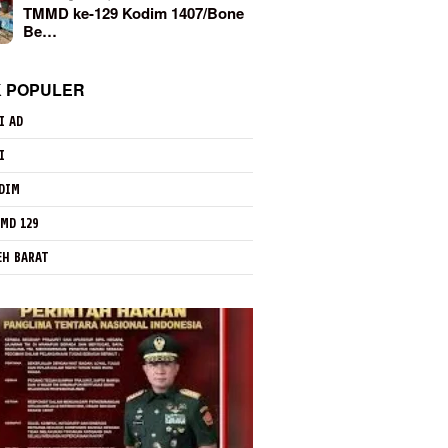
TMMD ke-129 Kodim 1407/Bone
Be…
K POPULER
I AD
I
DIM
MD 129
EH BARAT