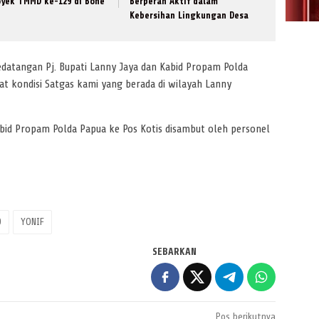
oyek TMMD ke-129 di Bone
Berperan Aktif dalam
Kebersihan Lingkungan Desa
datangan Pj. Bupati Lanny Jaya dan Kabid Propam Polda
at kondisi Satgas kami yang berada di wilayah Lanny
abid Propam Polda Papua ke Pos Kotis disambut oleh personel
D
YONIF
SEBARKAN
Pos berikutnya