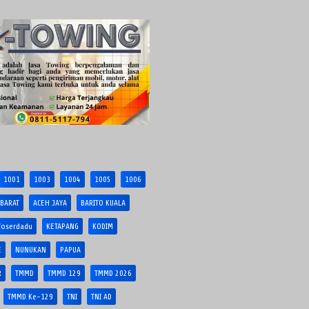
1001
1003
1004
1005
1006
 BARAT
ACEH JAYA
BARITO KUALA
foserdadu
KETAPANG
KODIM
E
NUNUKAN
PAPUA
R
TMMD
TMMD 129
TMMD 2026
TMMD Ke-129
TNI
TNI AD