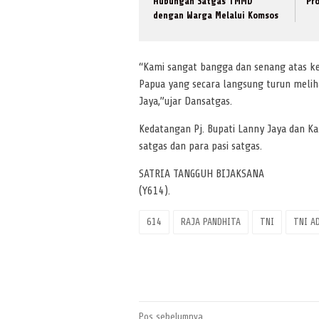
Hubungan Satgas TMMD
Pr
dengan Warga Melalui Komsos
“Kami sangat bangga dan senang atas ke
Papua yang secara langsung turun melih
Jaya,”ujar Dansatgas.
Kedatangan Pj. Bupati Lanny Jaya dan K
satgas dan para pasi satgas.
SATRIA TANGGUH BIJAKSANA
(Y614).
614
RAJA PANDHITA
TNI
TNI A
Navigasi
Pos sebelumnya