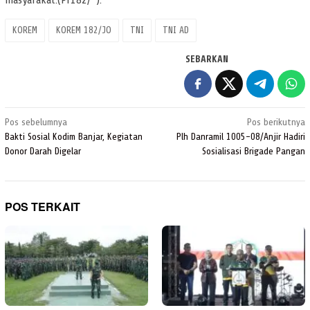
KOREM
KOREM 182/JO
TNI
TNI AD
SEBARKAN
Navigasi
Pos sebelumnya
Pos berikutnya
pos
Bakti Sosial Kodim Banjar, Kegiatan
Plh Danramil 1005-08/Anjir Hadiri
Donor Darah Digelar
Sosialisasi Brigade Pangan
POS TERKAIT