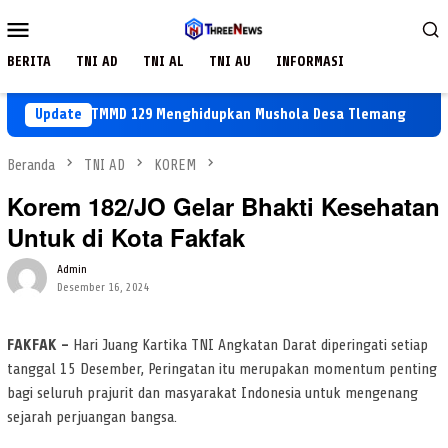
Loncat
Menu
ke
Mobile
konten
BERITA
TNI AD
TNI AL
TNI AU
INFORMASI
n Warga: TMMD 129 Menghidupkan Mushola Desa Tlemang
Update
Keg
Beranda
TNI AD
KOREM
Korem 182/JO Gelar Bhakti Kesehatan
Untuk di Kota Fakfak
Admin
Desember 16, 2024
FAKFAK –
Hari Juang Kartika TNI Angkatan Darat diperingati setiap
tanggal 15 Desember, Peringatan itu merupakan momentum penting
bagi seluruh prajurit dan masyarakat Indonesia untuk mengenang
sejarah perjuangan bangsa.