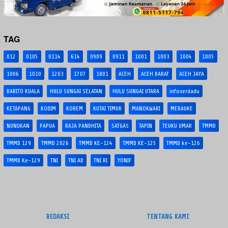
TAG
012
0105
0114
614
0909
0911
1001
1003
1004
1005
1006
1010
1203
1707
1801
ACEH
ACEH BARAT
ACEH JAYA
BARITO KUALA
HULU SUNGAI SELATAN
HULU SUNGAI UTARA
infoserdadu
KETAPANG
KODIM
KOREM
KUTAI TIMUR
MANOKWARI
MERAUKE
NUNUKAN
PAPUA
RAJA PANDHITA
SATGAS
TAPIN
TEUKU UMAR
TMMD
TMMD 129
TMMD 2026
TMMD KE-124
TMMD KE-125
TMMD ke-126
TMMD Ke-129
TNI
TNI AD
TNI RI
YONIF
REDAKSI
TENTANG KAMI