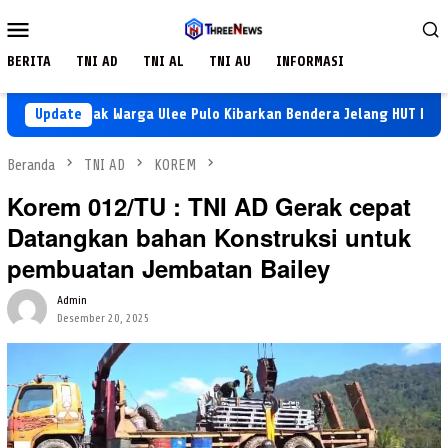
Loncat
Menu
ke
Mobile
konten
BERITA
TNI AD
TNI AL
TNI AU
INFORMASI
rman Ajak Warga Ulee Pulo Kibarkan Bendera Jelang HUT RI ke-81
Update
Beranda
TNI AD
KOREM
Korem 012/TU : TNI AD Gerak cepat
Datangkan bahan Konstruksi untuk
pembuatan Jembatan Bailey
Admin
Desember 20, 2025