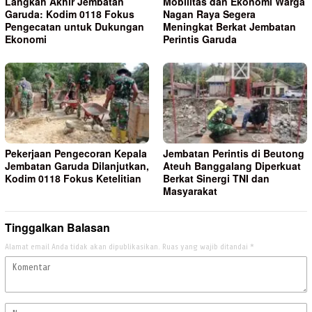
Langkah Akhir Jembatan
Mobilitas dan Ekonomi Warga
Garuda: Kodim 0118 Fokus
Nagan Raya Segera
Pengecatan untuk Dukungan
Meningkat Berkat Jembatan
Ekonomi
Perintis Garuda
Pekerjaan Pengecoran Kepala
Jembatan Perintis di Beutong
Jembatan Garuda Dilanjutkan,
Ateuh Banggalang Diperkuat
Kodim 0118 Fokus Ketelitian
Berkat Sinergi TNI dan
Masyarakat
Tinggalkan Balasan
Alamat email Anda tidak akan dipublikasikan.
Ruas yang wajib ditandai
*