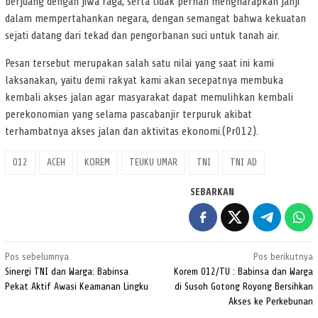
berjuang dengan jiwa raga, serta tidak pernah mengharapkan janji
dalam mempertahankan negara, dengan semangat bahwa kekuatan
sejati datang dari tekad dan pengorbanan suci untuk tanah air.
Pesan tersebut merupakan salah satu nilai yang saat ini kami
laksanakan, yaitu demi rakyat kami akan secepatnya membuka
kembali akses jalan agar masyarakat dapat memulihkan kembali
perekonomian yang selama pascabanjir terpuruk akibat
terhambatnya akses jalan dan aktivitas ekonomi.(Pr012).
012
ACEH
KOREM
TEUKU UMAR
TNI
TNI AD
SEBARKAN
Navigasi
Pos sebelumnya
Pos berikutnya
pos
Sinergi TNI dan Warga: Babinsa
Korem 012/TU : Babinsa dan Warga
Pekat Aktif Awasi Keamanan Lingku
di Susoh Gotong Royong Bersihkan
Akses ke Perkebunan