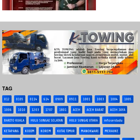
TAG
012
0105
0114
614
0909
0911
1001
1003
1004
1005
1006
1010
1203
1707
1801
ACEH
ACEH BARAT
ACEH JAYA
BARITO KUALA
HULU SUNGAI SELATAN
HULU SUNGAI UTARA
infoserdadu
KETAPANG
KODIM
KOREM
KUTAI TIMUR
MANOKWARI
MERAUKE