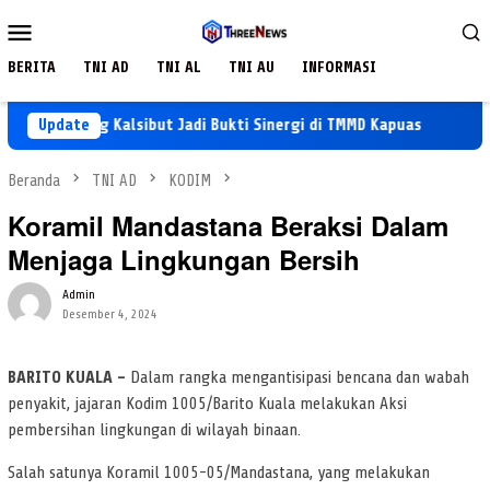
Loncat
Menu
ke
Mobile
konten
BERITA
TNI AD
TNI AL
TNI AU
INFORMASI
 Dinding Kalsibut Jadi Bukti Sinergi di TMMD Kapuas
Update
Proye
Beranda
TNI AD
KODIM
Koramil Mandastana Beraksi Dalam
Menjaga Lingkungan Bersih
Admin
Desember 4, 2024
BARITO KUALA –
Dalam rangka mengantisipasi bencana dan wabah
penyakit, jajaran Kodim 1005/Barito Kuala melakukan Aksi
pembersihan lingkungan di wilayah binaan.
Salah satunya Koramil 1005-05/Mandastana, yang melakukan