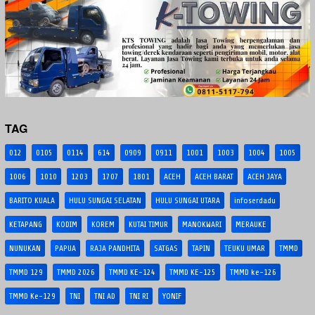
TAG
012
0105
0114
614
0909
0911
1001
1003
1004
1005
1006
1010
1203
1707
1801
ACEH
ACEH BARAT
ACEH JAYA
BARITO KUALA
HULU SUNGAI SELATAN
HULU SUNGAI UTARA
infoserdadu
KETAPANG
KODIM
KOREM
KUTAI TIMUR
MANOKWARI
MERAUKE
NUNUKAN
PAPUA
RAJA PANDHITA
SATGAS
TAPIN
TEUKU UMAR
TMMD
TMMD 129
TMMD 2026
TMMD KE-124
TMMD KE-125
TMMD ke-126
TMMD Ke-129
TNI
TNI AD
TNI RI
YONIF