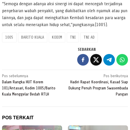
“Semoga dengan adanya aksi sinergi ini dapat mencegah terjadinya
penyebaran wabah penyakit, yang diakibatkan oleh nyamuk atau pun
lainnya, dan juga dapat meingkatkan Kembali kesadaran para warga
untuk selalu menerapkan hidup sehat,”pungkasnya.(1005).
1005
BARITO KUALA
KODIM
TNI
TNI AD
SEBARKAN
Navigasi
Pos sebelumnya
Pos berikutnya
pos
Dalam Rangka HUT Korem
Hadiri Rapat Koordinasi, Kasad Siap
101/Antasari, Kodim 1005/Barito
Dukung Penuh Program Swasembada
Kuala Menggelar Bedah RTLH
Pangan
POS TERKAIT