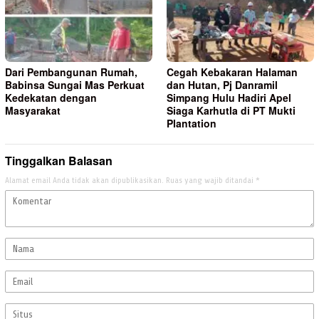
Dari Pembangunan Rumah,
Cegah Kebakaran Halaman
Babinsa Sungai Mas Perkuat
dan Hutan, Pj Danramil
Kedekatan dengan
Simpang Hulu Hadiri Apel
Masyarakat
Siaga Karhutla di PT Mukti
Plantation
Tinggalkan Balasan
Alamat email Anda tidak akan dipublikasikan.
Ruas yang wajib ditandai
*