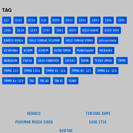
TAG
012
0105
0114
614
0909
0911
1001
1003
1004
1005
1006
1010
1203
1707
1801
ACEH
ACEH BARAT
ACEH JAYA
BARITO KUALA
HULU SUNGAI SELATAN
HULU SUNGAI UTARA
infoserdadu
KETAPANG
KODIM
KOREM
KUTAI TIMUR
MANOKWARI
MERAUKE
NUNUKAN
PAPUA
RAJA PANDHITA
SATGAS
TAPIN
TEUKU UMAR
TMMD
TMMD 129
TMMD 2026
TMMD KE-124
TMMD KE-125
TMMD ke-126
TMMD Ke-129
TNI
TNI AD
TNI RI
YONIF
REDAKSI
TENTANG KAMI
PEDOMAN MEDIA SIBER
KODE ETIK
KONTAK