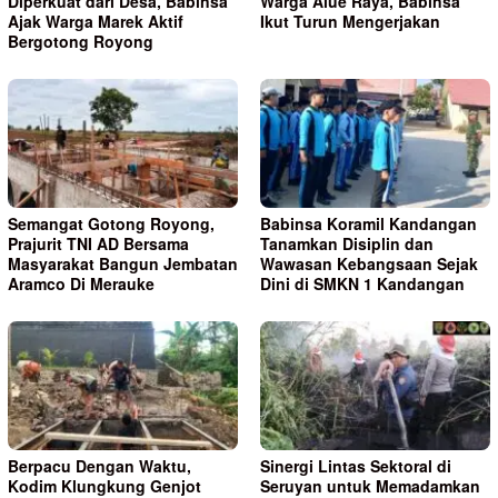
Diperkuat dari Desa, Babinsa
Warga Alue Raya, Babinsa
Ajak Warga Marek Aktif
Ikut Turun Mengerjakan
Bergotong Royong
Semangat Gotong Royong,
Babinsa Koramil Kandangan
Prajurit TNI AD Bersama
Tanamkan Disiplin dan
Masyarakat Bangun Jembatan
Wawasan Kebangsaan Sejak
Aramco Di Merauke
Dini di SMKN 1 Kandangan
Berpacu Dengan Waktu,
Sinergi Lintas Sektoral di
Kodim Klungkung Genjot
Seruyan untuk Memadamkan