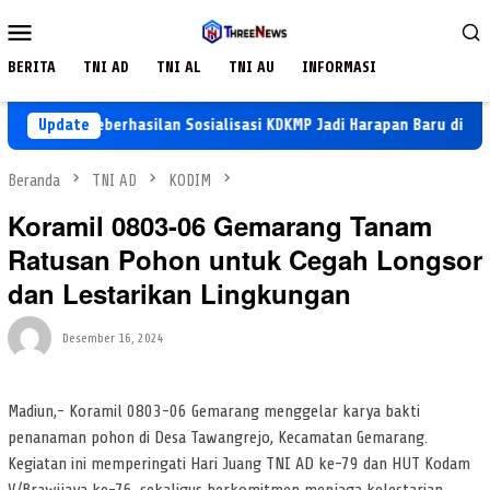
Loncat
Menu
ke
Mobile
konten
BERITA
TNI AD
TNI AL
TNI AU
INFORMASI
Update
Keberhasilan Sosialisasi KDKMP Jadi Harapan Baru di Desa S
Beranda
TNI AD
KODIM
Koramil 0803-06 Gemarang Tanam
Ratusan Pohon untuk Cegah Longsor
dan Lestarikan Lingkungan
Desember 16, 2024
Madiun,- Koramil 0803-06 Gemarang menggelar karya bakti
penanaman pohon di Desa Tawangrejo, Kecamatan Gemarang.
Kegiatan ini memperingati Hari Juang TNI AD ke-79 dan HUT Kodam