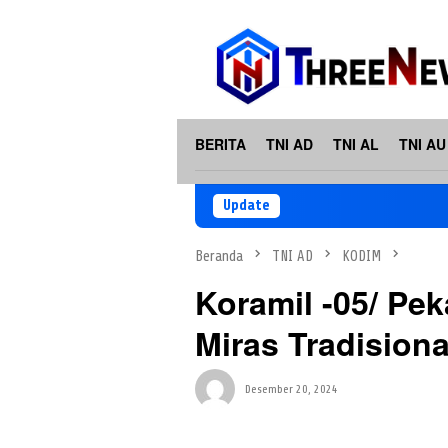
Loncat
ke
konten
BERITA
TNI AD
TNI AL
TNI AU
Update
Beranda
TNI AD
KODIM
Koramil -05/ Pe
Miras Tradision
Desember 20, 2024