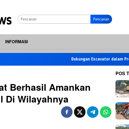
Pencarian
INFORMASI
Dukungan Excavator dalam Proyek TMMD
POS 
kat Berhasil Amankan
al Di Wilayahnya