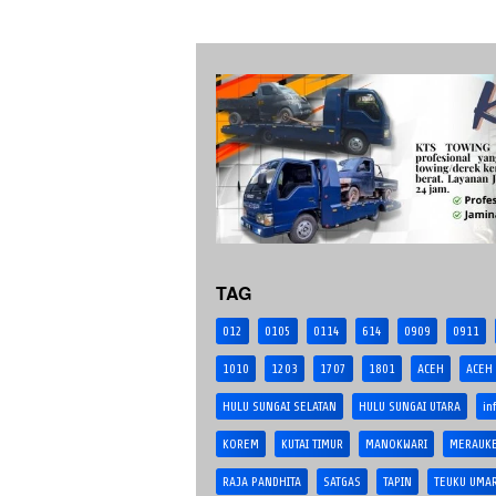
TAG
012
0105
0114
614
0909
0911
1010
1203
1707
1801
ACEH
ACEH
HULU SUNGAI SELATAN
HULU SUNGAI UTARA
in
KOREM
KUTAI TIMUR
MANOKWARI
MERAUK
RAJA PANDHITA
SATGAS
TAPIN
TEUKU UMA