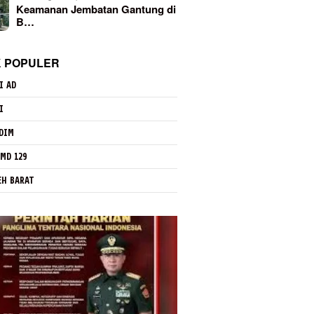
Keamanan Jembatan Gantung di
B…
K POPULER
I AD
I
DIM
MD 129
EH BARAT