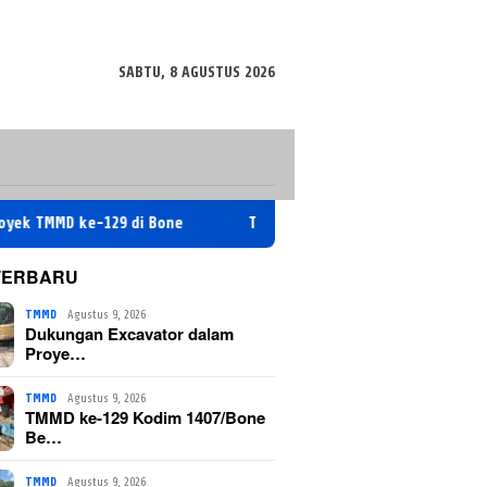
SABTU, 8 AGUSTUS 2026
 ke-129 di Bone
TMMD ke-129 Kodim 1407/Bone Berperan Ak
TERBARU
TMMD
Agustus 9, 2026
Dukungan Excavator dalam
Proye…
TMMD
Agustus 9, 2026
TMMD ke-129 Kodim 1407/Bone
Be…
TMMD
Agustus 9, 2026