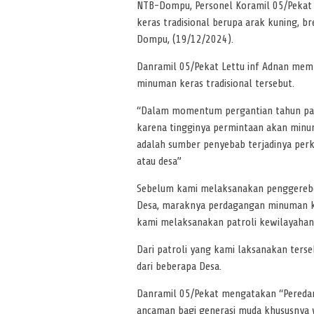
NTB-Dompu, Personel Koramil 05/Peka
keras tradisional berupa arak kuning, b
Dompu, (19/12/2024).
Danramil 05/Pekat Lettu inf Adnan me
minuman keras tradisional tersebut.
“Dalam momentum pergantian tahun pa
karena tingginya permintaan akan minuma
adalah sumber penyebab terjadinya perk
atau desa”
Sebelum kami melaksanakan penggerebek
Desa, maraknya perdagangan minuman kera
kami melaksanakan patroli kewilayahan
Dari patroli yang kami laksanakan ters
dari beberapa Desa.
Danramil 05/Pekat mengatakan “Peredaran
ancaman bagi generasi muda khususnya w