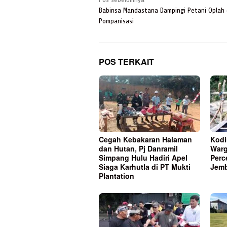
Navigasi
pos
Babinsa Mandastana Dampingi Petani Oplah
Pompanisasi
POS TERKAIT
Cegah Kebakaran Halaman
Kodi
dan Hutan, Pj Danramil
Warg
Simpang Hulu Hadiri Apel
Perc
Siaga Karhutla di PT Mukti
Jem
Plantation