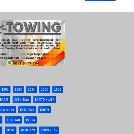
1001
1003
1004
1005
1006
 BARAT
ACEH JAYA
BARITO KUALA
foserdadu
KETAPANG
KODIM
E
NUNUKAN
PAPUA
R
TMMD
TMMD 129
TMMD 2026