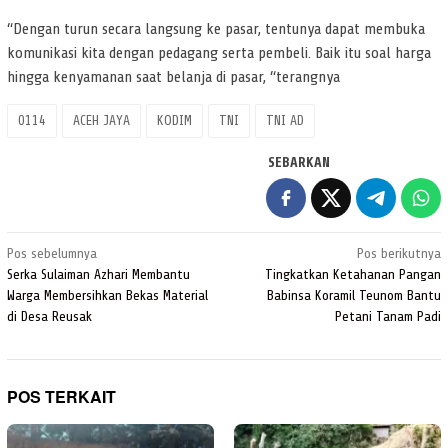
“Dengan turun secara langsung ke pasar, tentunya dapat membuka
komunikasi kita dengan pedagang serta pembeli. Baik itu soal harga
hingga kenyamanan saat belanja di pasar, “terangnya
0114
ACEH JAYA
KODIM
TNI
TNI AD
SEBARKAN
Navigasi
Pos sebelumnya
Pos berikutnya
pos
Serka Sulaiman Azhari Membantu
Tingkatkan Ketahanan Pangan
Warga Membersihkan Bekas Material
Babinsa Koramil Teunom Bantu
di Desa Reusak
Petani Tanam Padi
POS TERKAIT