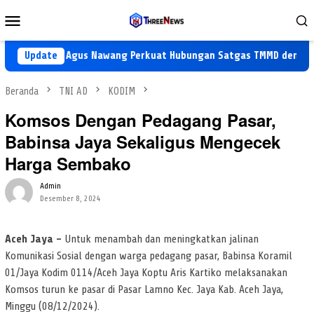
Loncat
Menu
ke
Mobile
konten
Koptu Agus Nawang Perkuat Hubungan Satgas TMMD dengan War
Update
Beranda
TNI AD
KODIM
Komsos Dengan Pedagang Pasar,
Babinsa Jaya Sekaligus Mengecek
Harga Sembako
Admin
Desember 8, 2024
Aceh Jaya –
Untuk menambah dan meningkatkan jalinan
Komunikasi Sosial dengan warga pedagang pasar, Babinsa Koramil
01/Jaya Kodim 0114/Aceh Jaya Koptu Aris Kartiko melaksanakan
Komsos turun ke pasar di Pasar Lamno Kec. Jaya Kab. Aceh Jaya,
Minggu (08/12/2024).