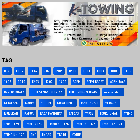
TAG
012
0105
0114
614
0909
0911
1001
1003
1004
1005
1006
1010
1203
1707
1801
ACEH
ACEH BARAT
ACEH JAYA
BARITO KUALA
HULU SUNGAI SELATAN
HULU SUNGAI UTARA
infoserdadu
KETAPANG
KODIM
KOREM
KUTAI TIMUR
MANOKWARI
MERAUKE
NUNUKAN
PAPUA
RAJA PANDHITA
SATGAS
TAPIN
TEUKU UMAR
TMMD
TMMD 129
TMMD 2026
TMMD KE-124
TMMD KE-125
TMMD ke-126
TMMD Ke-129
TNI
TNI AD
TNI RI
YONIF