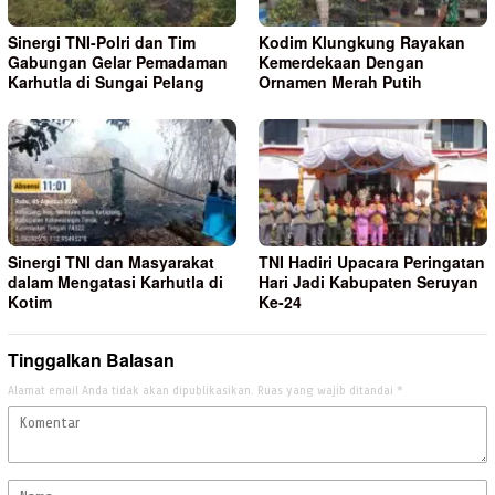
Sinergi TNI-Polri dan Tim
Kodim Klungkung Rayakan
Gabungan Gelar Pemadaman
Kemerdekaan Dengan
Karhutla di Sungai Pelang
Ornamen Merah Putih
Sinergi TNI dan Masyarakat
TNI Hadiri Upacara Peringatan
dalam Mengatasi Karhutla di
Hari Jadi Kabupaten Seruyan
Kotim
Ke-24
Tinggalkan Balasan
Alamat email Anda tidak akan dipublikasikan.
Ruas yang wajib ditandai
*