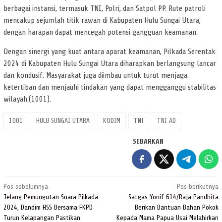
berbagai instansi, termasuk TNI, Polri, dan Satpol PP. Rute patroli
mencakup sejumlah titik rawan di Kabupaten Hulu Sungai Utara,
dengan harapan dapat mencegah potensi gangguan keamanan.
Dengan sinergi yang kuat antara aparat keamanan, Pilkada Serentak
2024 di Kabupaten Hulu Sungai Utara diharapkan berlangsung lancar
dan kondusif. Masyarakat juga diimbau untuk turut menjaga
ketertiban dan menjauhi tindakan yang dapat mengganggu stabilitas
wilayah.(1001).
1001
HULU SUNGAI UTARA
KODIM
TNI
TNI AD
SEBARKAN
Navigasi
Pos sebelumnya
Pos berikutnya
pos
Jelang Pemungutan Suara Pilkada
Satgas Yonif 614/Raja Pandhita
2024, Dandim HSS Bersama FKPD
Berikan Bantuan Bahan Pokok
Turun Kelapangan Pastikan
Kepada Mama Papua Usai Melahirkan