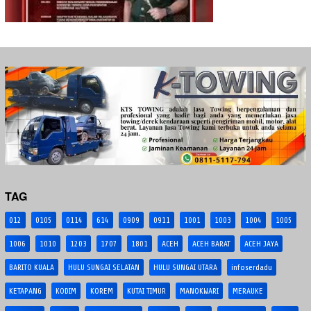
TAG
012
0105
0114
614
0909
0911
1001
1003
1004
1005
1006
1010
1203
1707
1801
ACEH
ACEH BARAT
ACEH JAYA
BARITO KUALA
HULU SUNGAI SELATAN
HULU SUNGAI UTARA
infoserdadu
KETAPANG
KODIM
KOREM
KUTAI TIMUR
MANOKWARI
MERAUKE