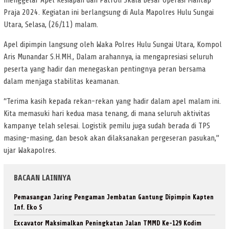
menggelar Apel Kesiapan dan Patroli Skala Besar Operasi Mantap
Praja 2024. Kegiatan ini berlangsung di Aula Mapolres Hulu Sungai
Utara, Selasa, (26/11) malam.
Apel dipimpin langsung oleh Waka Polres Hulu Sungai Utara, Kompol
Aris Munandar S.H.MH., Dalam arahannya, ia mengapresiasi seluruh
peserta yang hadir dan menegaskan pentingnya peran bersama
dalam menjaga stabilitas keamanan.
“Terima kasih kepada rekan-rekan yang hadir dalam apel malam ini.
Kita memasuki hari kedua masa tenang, di mana seluruh aktivitas
kampanye telah selesai. Logistik pemilu juga sudah berada di TPS
masing-masing, dan besok akan dilaksanakan pergeseran pasukan,”
ujar Wakapolres.
BACAAN LAINNYA
Pemasangan Jaring Pengaman Jembatan Gantung Dipimpin Kapten
Inf. Eko S
Excavator Maksimalkan Peningkatan Jalan TMMD Ke-129 Kodim