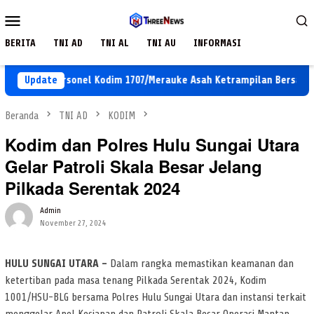
Loncat
Menu
ke
Mobile
konten
BERITA
TNI AD
TNI AL
TNI AU
INFORMASI
gaan, Personel Kodim 1707/Merauke Asah Ketrampilan Bersama Pet
Update
Beranda
TNI AD
KODIM
Kodim dan Polres Hulu Sungai Utara
Gelar Patroli Skala Besar Jelang
Pilkada Serentak 2024
Admin
November 27, 2024
HULU SUNGAI UTARA –
Dalam rangka memastikan keamanan dan
ketertiban pada masa tenang Pilkada Serentak 2024, Kodim
1001/HSU-BLG bersama Polres Hulu Sungai Utara dan instansi terkait