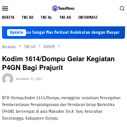
Loncat
Menu
ke
Mobile
konten
BERITA
TNI AD
TNI AL
TNI AU
INFORMASI
h, Babinsa Sungai Mas Perkuat Kedekatan dengan Masyarakat
Update
Beranda
TNI AD
KODIM
Kodim 1614/Dompu Gelar Kegiatan
P4GN Bagi Prajurit
Desember 17, 2024
NTB-Dompu,Kodim 1614/Dompu, menggelar sosialisasi Pencegahan
Pemberantasan Penyalahgunaan dan Peredaran Gelap Narkotika
(P4GN). bertempat di aula Makodim Jln.A. Yani, Kelurahan
Dorotangga, Kabupaten Dompu.