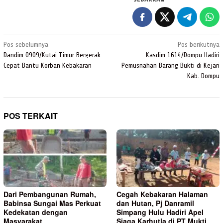
Navigasi
Pos sebelumnya
Pos berikutnya
pos
Dandim 0909/Kutai Timur Bergerak
Kasdim 1614/Dompu Hadiri
Cepat Bantu Korban Kebakaran
Pemusnahan Barang Bukti di Kejari
Kab. Dompu
POS TERKAIT
Dari Pembangunan Rumah,
Cegah Kebakaran Halaman
Babinsa Sungai Mas Perkuat
dan Hutan, Pj Danramil
Kedekatan dengan
Simpang Hulu Hadiri Apel
Masyarakat
Siaga Karhutla di PT Mukti