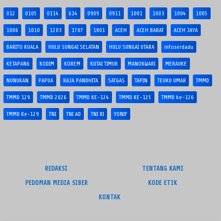
012
0105
0114
614
0909
0911
1001
1003
1004
1005
1006
1010
1203
1707
1801
ACEH
ACEH BARAT
ACEH JAYA
BARITO KUALA
HULU SUNGAI SELATAN
HULU SUNGAI UTARA
infoserdadu
KETAPANG
KODIM
KOREM
KUTAI TIMUR
MANOKWARI
MERAUKE
NUNUKAN
PAPUA
RAJA PANDHITA
SATGAS
TAPIN
TEUKU UMAR
TMMD
TMMD 129
TMMD 2026
TMMD KE-124
TMMD KE-125
TMMD ke-126
TMMD Ke-129
TNI
TNI AD
TNI RI
YONIF
REDAKSI
TENTANG KAMI
PEDOMAN MEDIA SIBER
KODE ETIK
KONTAK