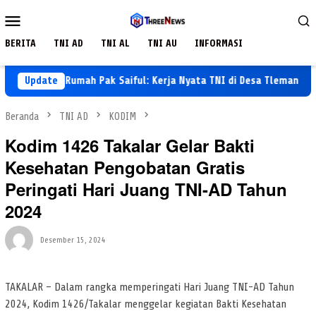
Loncat
Menu
ke
Mobile
konten
BERITA
TNI AD
TNI AL
TNI AU
INFORMASI
formasi Rumah Pak Saiful: Kerja Nyata TNI di Desa Tlemang
Update
Beranda
TNI AD
KODIM
Kodim 1426 Takalar Gelar Bakti
Kesehatan Pengobatan Gratis
Peringati Hari Juang TNI-AD Tahun
2024
Desember 15, 2024
TAKALAR – Dalam rangka memperingati Hari Juang TNI-AD Tahun
2024, Kodim 1426/Takalar menggelar kegiatan Bakti Kesehatan