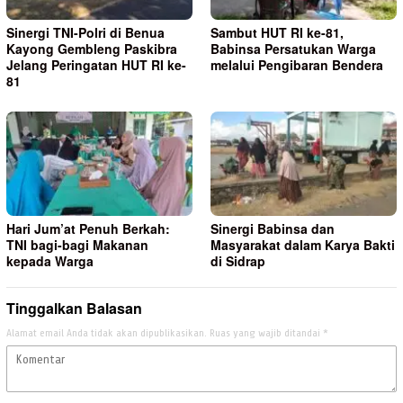
Sinergi TNI-Polri di Benua
Sambut HUT RI ke-81,
Kayong Gembleng Paskibra
Babinsa Persatukan Warga
Jelang Peringatan HUT RI ke-
melalui Pengibaran Bendera
81
Hari Jum’at Penuh Berkah:
Sinergi Babinsa dan
TNI bagi-bagi Makanan
Masyarakat dalam Karya Bakti
kepada Warga
di Sidrap
Tinggalkan Balasan
Alamat email Anda tidak akan dipublikasikan.
Ruas yang wajib ditandai
*