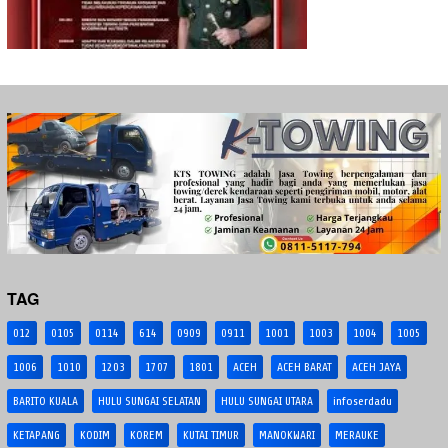
TAG
012
0105
0114
614
0909
0911
1001
1003
1004
1005
1006
1010
1203
1707
1801
ACEH
ACEH BARAT
ACEH JAYA
BARITO KUALA
HULU SUNGAI SELATAN
HULU SUNGAI UTARA
infoserdadu
KETAPANG
KODIM
KOREM
KUTAI TIMUR
MANOKWARI
MERAUKE