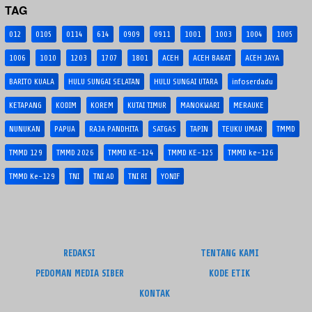
TAG
012
0105
0114
614
0909
0911
1001
1003
1004
1005
1006
1010
1203
1707
1801
ACEH
ACEH BARAT
ACEH JAYA
BARITO KUALA
HULU SUNGAI SELATAN
HULU SUNGAI UTARA
infoserdadu
KETAPANG
KODIM
KOREM
KUTAI TIMUR
MANOKWARI
MERAUKE
NUNUKAN
PAPUA
RAJA PANDHITA
SATGAS
TAPIN
TEUKU UMAR
TMMD
TMMD 129
TMMD 2026
TMMD KE-124
TMMD KE-125
TMMD ke-126
TMMD Ke-129
TNI
TNI AD
TNI RI
YONIF
REDAKSI
TENTANG KAMI
PEDOMAN MEDIA SIBER
KODE ETIK
KONTAK