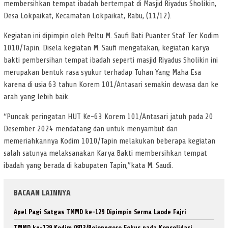
membersihkan tempat ibadah bertempat di Masjid Riyadus Sholikin,
Desa Lokpaikat, Kecamatan Lokpaikat, Rabu, (11/12).
Kegiatan ini dipimpin oleh Peltu M. Saufi Bati Puanter Staf Ter Kodim
1010/Tapin. Disela kegiatan M. Saufi mengatakan, kegiatan karya
bakti pembersihan tempat ibadah seperti masjid Riyadus Sholikin ini
merupakan bentuk rasa syukur terhadap Tuhan Yang Maha Esa
karena di usia 63 tahun Korem 101/Antasari semakin dewasa dan ke
arah yang lebih baik.
“Puncak peringatan HUT Ke-63 Korem 101/Antasari jatuh pada 20
Desember 2024 mendatang dan untuk menyambut dan
memeriahkannya Kodim 1010/Tapin melakukan beberapa kegiatan
salah satunya melaksanakan Karya Bakti membersihkan tempat
ibadah yang berada di kabupaten Tapin,”kata M. Saudi.
BACAAN LAINNYA
Apel Pagi Satgas TMMD ke-129 Dipimpin Serma Laode Fajri
TMMD ke-129 Kodim 0813/Bojonegoro Fokus pada Konsolidasi