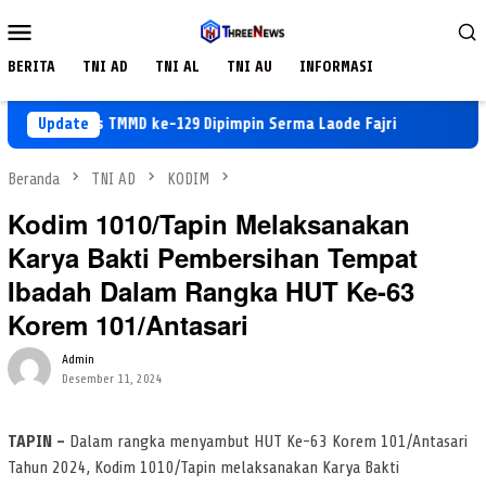
Loncat
Menu
ke
Mobile
konten
BERITA
TNI AD
TNI AL
TNI AU
INFORMASI
i Satgas TMMD ke-129 Dipimpin Serma Laode Fajri
Update
Ajak Ana
Beranda
TNI AD
KODIM
Kodim 1010/Tapin Melaksanakan
Karya Bakti Pembersihan Tempat
Ibadah Dalam Rangka HUT Ke-63
Korem 101/Antasari
Admin
Desember 11, 2024
TAPIN –
Dalam rangka menyambut HUT Ke-63 Korem 101/Antasari
Tahun 2024, Kodim 1010/Tapin melaksanakan Karya Bakti