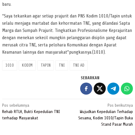
baru.
“Saya tekankan agar setiap prajurit dan PNS Kodim 1010/Tapin untuk
selalu menjaga martabat dan kehormatan TNI, yang dilandasi Sapta
Marga dan Sumpah Prajurit. Tingkatkan Profesionalisme Keprajuritan
dengan menekan sekecil mungkin pelanggaran disiplin yang dapat
merusak citra TNI, serta pelohara Komunikasi dengan Aparat
Keamanan lainnya dan masyarakat”pungkasnya.(1010).
1010
KODIM
TAPIN
TNI
TNI AD
SEBARKAN
Navigasi
Pos sebelumnya
Pos berikutnya
pos
Rehab RTLH, Bukti Kepedulian TNI
Wujudkan Kepedulian Terhadap
terhadap Masyarakat
Sesama, Kodim 1010/Tapin Buka
Stand Pasar Murah