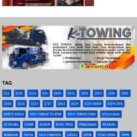
TAG
012
0105
0114
614
0909
0911
1001
1003
1004
1005
1006
1010
1203
1707
1801
ACEH
ACEH BARAT
ACEH JAYA
BARITO KUALA
HULU SUNGAI SELATAN
HULU SUNGAI UTARA
infoserdadu
KETAPANG
KODIM
KOREM
KUTAI TIMUR
MANOKWARI
MERAUKE
NUNUKAN
PAPUA
RAJA PANDHITA
SATGAS
TAPIN
TEUKU UMAR
TMMD