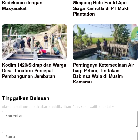
Kedekatan dengan
Simpang Hulu Hadiri Apel
Masyarakat
Siaga Karhutla di PT Mukti
Plantation
Kodim 1420/Sidrap dan Warga
Pentingnya Ketersediaan Air
Desa Tanatoro Percepat
bagi Petani, Tindakan
Pembangunan Jembatan
Babinsa Wala di Musim
Kemarau
Tinggalkan Balasan
Alamat email Anda tidak akan dipublikasikan.
Ruas yang wajib ditandai
*