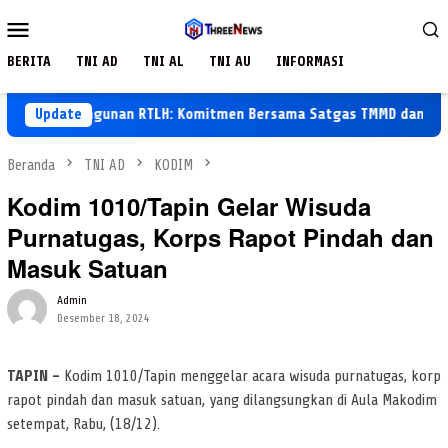
Loncat
Menu
ke
Mobile
konten
BERITA
TNI AD
TNI AL
TNI AU
INFORMASI
Pembangunan RTLH: Komitmen Bersama Satgas TMMD dan Warga
Update
Beranda
TNI AD
KODIM
Kodim 1010/Tapin Gelar Wisuda
Purnatugas, Korps Rapot Pindah dan
Masuk Satuan
Admin
Desember 18, 2024
TAPIN –
Kodim 1010/Tapin menggelar acara wisuda purnatugas, korp
rapot pindah dan masuk satuan, yang dilangsungkan di Aula Makodim
setempat, Rabu, (18/12).