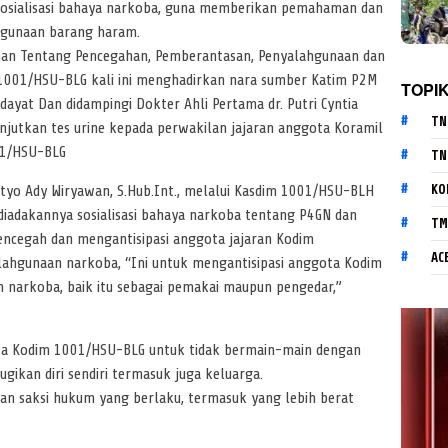
osialisasi bahaya narkoba, guna memberikan pemahaman dan
hgunaan barang haram.
uhan Tentang Pencegahan, Pemberantasan, Penyalahgunaan dan
1001/HSU-BLG kali ini menghadirkan nara sumber Katim P2M
TOPI
ayat Dan didampingi Dokter Ahli Pertama dr. Putri Cyntia
TN
ilanjutkan tes urine kepada perwakilan jajaran anggota Koramil
01/HSU-BLG
TN
KO
yo Ady Wiryawan, S.Hub.Int., melalui Kasdim 1001/HSU-BLH
diadakannya sosialisasi bahaya narkoba tentang P4GN dan
TM
encegah dan mengantisipasi anggota jajaran Kodim
AC
lahgunaan narkoba, “Ini untuk mengantisipasi anggota Kodim
narkoba, baik itu sebagai pemakai maupun pengedar,”
ta Kodim 1001/HSU-BLG untuk tidak bermain-main dengan
gikan diri sendiri termasuk juga keluarga.
n saksi hukum yang berlaku, termasuk yang lebih berat