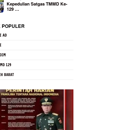
Kepedulian Satgas TMMD Ke-
129 …
K POPULER
I AD
I
DIM
MD 129
EH BARAT