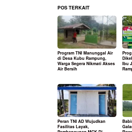
POS TERKAIT
Program TNI Manunggal Air
Prog
di Desa Kubu Rampung,
Dike
Warga Segera Nikmati Akses
Ibu 
Air Bersih
Ram
Peran TNI AD Wujudkan
Babi
Fasilitas Layak,
Gala
Pembangunan MCK Di
Rawa