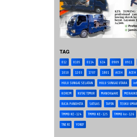
TAG
012
0105
0114
614
0909
0911
1010
1203
1707
1801
ACEH
ACEH
HULU SUNGAI SELATAN
HULU SUNGAI UTARA
in
KOREM
KUTAI TIMUR
MANOKWARI
MERAUK
RAJA PANDHITA
SATGAS
TAPIN
TEUKU UMA
TMMD KE-124
TMMD KE-125
TMMD ke-126
TNI RI
YONIF