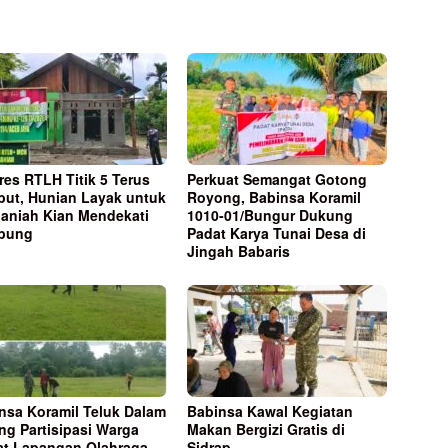
res RTLH Titik 5 Terus
Perkuat Semangat Gotong
but, Hunian Layak untuk
Royong, Babinsa Koramil
Janiah Kian Mendekati
1010-01/Bungur Dukung
pung
Padat Karya Tunai Desa di
Jingah Babaris
nsa Koramil Teluk Dalam
Babinsa Kawal Kegiatan
ng Partisipasi Warga
Makan Bergizi Gratis di
t Lapangan Olahraga
Sidrap