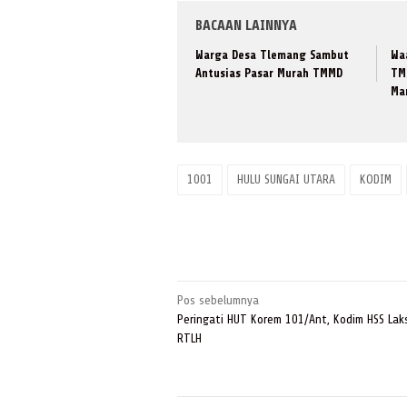
BACAAN LAINNYA
Warga Desa Tlemang Sambut
Wa
Antusias Pasar Murah TMMD
TM
Ma
1001
HULU SUNGAI UTARA
KODIM
Navigasi
Pos sebelumnya
pos
Peringati HUT Korem 101/Ant, Kodim HSS La
RTLH