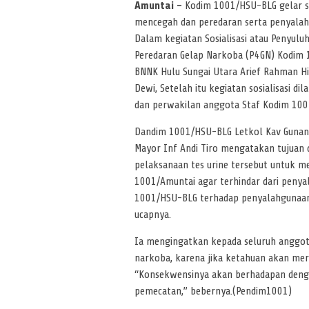
Amuntai –
Kodim 1001/HSU-BLG gelar s
mencegah dan peredaran serta penyala
Dalam kegiatan Sosialisasi atau Penyul
Peredaran Gelap Narkoba (P4GN) Kodim 
BNNK Hulu Sungai Utara Arief Rahman Hid
Dewi, Setelah itu kegiatan sosialisasi d
dan perwakilan anggota Staf Kodim 10
Dandim 1001/HSU-BLG Letkol Kav Gunant
Mayor Inf Andi Tiro mengatakan tujuan 
pelaksanaan tes urine tersebut untuk m
1001/Amuntai agar terhindar dari penya
1001/HSU-BLG terhadap penyalahgunaan 
ucapnya.
Ia mengingatkan kepada seluruh anggo
narkoba, karena jika ketahuan akan meru
“Konsekwensinya akan berhadapan denga
pemecatan,” bebernya.(Pendim1001)