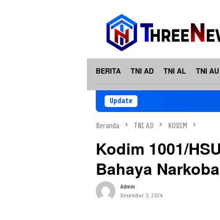
Loncat
ke
konten
BERITA
TNI AD
TNI AL
TNI AU
Update
Beranda
TNI AD
KODIM
Kodim 1001/HSU-
Bahaya Narkoba
Admin
Desember 3, 2024