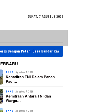
JUMAT, 7 AGUSTUS 2026
an Petani Desa Bandar Raya
Kemitraan Antara TNI dan Warg
TERBARU
TMMD
Agustus 7, 2026
Kehadiran TNI Dalam Panen
Padi…
TMMD
Agustus 7, 2026
Kemitraan Antara TNI dan
Warga…
TMMD
Agustus 7, 2026