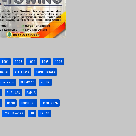
1001
1003
1004
1005
1006
 BARAT
ACEH JAYA
BARITO KUALA
foserdadu
KETAPANG
KODIM
E
NUNUKAN
PAPUA
R
TMMD
TMMD 129
TMMD 2026
TMMD Ke-129
TNI
TNI AD