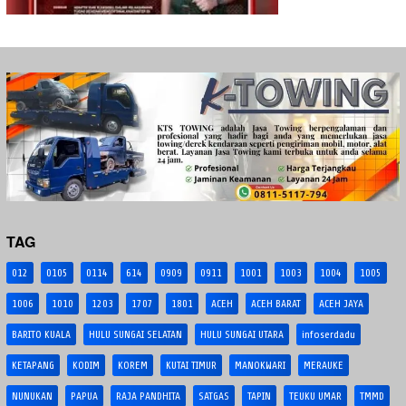
TAG
012
0105
0114
614
0909
0911
1001
1003
1004
1005
1006
1010
1203
1707
1801
ACEH
ACEH BARAT
ACEH JAYA
BARITO KUALA
HULU SUNGAI SELATAN
HULU SUNGAI UTARA
infoserdadu
KETAPANG
KODIM
KOREM
KUTAI TIMUR
MANOKWARI
MERAUKE
NUNUKAN
PAPUA
RAJA PANDHITA
SATGAS
TAPIN
TEUKU UMAR
TMMD