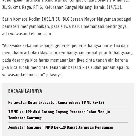
kebangsaan di SMAN 1 Amuntai, Bertempat di aula SMAN 1 Amuntai,
JL. Sukma Raga, RT. 6, Kelurahan Sungai Malang, Kamis, (14/11).
Batih Komsos Kodim 1001/HSU-BLG Sersan Mayor Mulyaman sebagai
pemateri menyampaikan, para siswa harus memahami pentingnya
arti wawasan kebangsaan.
“Adik-adik sekalian sebagai generasi penerus bangsa harus tau dan
memahami arti dari Wawasan kembangsaan empat pilar kebangsaan,
pada dasarnya kita harus memanankan jiwa cinta tanah air, karena
jika kita sudah mencintai tanah air bararti kita sudah paham apa itu
wawasan kebangsaan” jelasnya.
BACAAN LAINNYA
Perawatan Rutin Excavator, Kunci Sukses TMMD ke-129
TMMD ke-129: Aksi Gotong Royong Perataan Jalan Menuju
Jembatan Gantung
Jembatan Gantung TMMD ke-129 Dapat Jaringan Pengaman