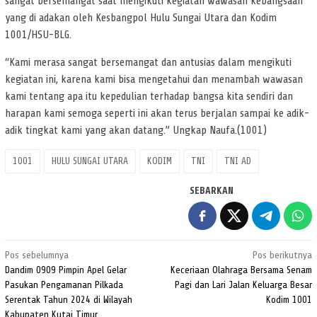
sangat bersemangat saat mengikuti kegiatan wawasan kebangsaan
yang di adakan oleh Kesbangpol Hulu Sungai Utara dan Kodim
1001/HSU-BLG.
“Kami merasa sangat bersemangat dan antusias dalam mengikuti
kegiatan ini, karena kami bisa mengetahui dan menambah wawasan
kami tentang apa itu kepedulian terhadap bangsa kita sendiri dan
harapan kami semoga seperti ini akan terus berjalan sampai ke adik-
adik tingkat kami yang akan datang.” Ungkap Naufa.(1001)
1001
HULU SUNGAI UTARA
KODIM
TNI
TNI AD
SEBARKAN
Navigasi
Pos sebelumnya
Pos berikutnya
pos
Dandim 0909 Pimpin Apel Gelar
Keceriaan Olahraga Bersama Senam
Pasukan Pengamanan Pilkada
Pagi dan Lari Jalan Keluarga Besar
Serentak Tahun 2024 di Wilayah
Kodim 1001
Kabupaten Kutai Timur