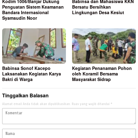
Kodim 1006/Banjar Dukung
Babinsa dan Mahasiswa KKN
Penguatan Sistem Keamanan
Bersatu Bersihkan
Bandara Internasional
Lingkungan Desa Kesiut
Syamsudin Noor
Babinsa Sonof Kacepo
Kegiatan Penanaman Pohon
Laksanakan Kegiatan Karya
oleh Koramil Bersama
Bakti di Warga
Masyarakat Sidrap
Tinggalkan Balasan
Alamat email Anda tidak akan dipublikasikan.
Ruas yang wajib ditandai
*