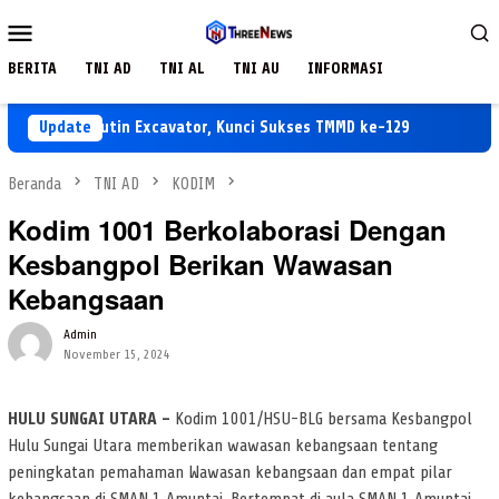
Loncat
Menu
ke
Mobile
konten
BERITA
TNI AD
TNI AL
TNI AU
INFORMASI
watan Rutin Excavator, Kunci Sukses TMMD ke-129
Update
TMMD ke-
Beranda
TNI AD
KODIM
Kodim 1001 Berkolaborasi Dengan
Kesbangpol Berikan Wawasan
Kebangsaan
Admin
November 15, 2024
HULU SUNGAI UTARA –
Kodim 1001/HSU-BLG bersama Kesbangpol
Hulu Sungai Utara memberikan wawasan kebangsaan tentang
peningkatan pemahaman Wawasan kebangsaan dan empat pilar