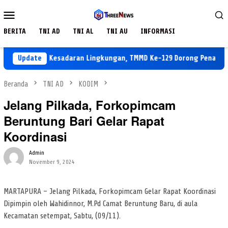
Loncat
Menu
ke
Mobile
konten
BERITA
TNI AD
TNI AL
TNI AU
INFORMASI
bangun Kesadaran Lingkungan, TMMD Ke-129 Dorong Penanaman Po
Update
Beranda
TNI AD
KODIM
Jelang Pilkada, Forkopimcam
Beruntung Bari Gelar Rapat
Koordinasi
Admin
November 9, 2024
MARTAPURA – Jelang Pilkada, Forkopimcam Gelar Rapat Koordinasi
Dipimpin oleh Wahidinnor, M.Pd Camat Beruntung Baru, di aula
Kecamatan setempat, Sabtu, (09/11).