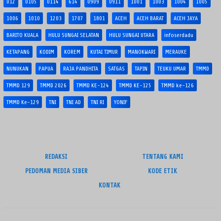
012
0105
0114
614
0909
0911
1001
1003
1004
1005
1006
1010
1203
1707
1801
ACEH
ACEH BARAT
ACEH JAYA
BARITO KUALA
HULU SUNGAI SELATAN
HULU SUNGAI UTARA
infoserdadu
KETAPANG
KODIM
KOREM
KUTAI TIMUR
MANOKWARI
MERAUKE
NUNUKAN
PAPUA
RAJA PANDHITA
SATGAS
TAPIN
TEUKU UMAR
TMMD
TMMD 129
TMMD 2026
TMMD KE-124
TMMD KE-125
TMMD ke-126
TMMD Ke-129
TNI
TNI AD
TNI RI
YONIF
REDAKSI
TENTANG KAMI
PEDOMAN MEDIA SIBER
KODE ETIK
KONTAK