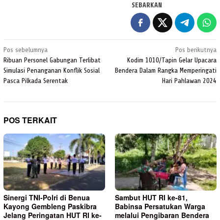
SEBARKAN
Navigasi
Pos sebelumnya
Pos berikutnya
pos
Ribuan Personel Gabungan Terlibat
Kodim 1010/Tapin Gelar Upacara
Simulasi Penanganan Konflik Sosial
Bendera Dalam Rangka Memperingati
Pasca Pilkada Serentak
Hari Pahlawan 2024
POS TERKAIT
Sinergi TNI-Polri di Benua
Sambut HUT RI ke-81,
Kayong Gembleng Paskibra
Babinsa Persatukan Warga
Jelang Peringatan HUT RI ke-
melalui Pengibaran Bendera