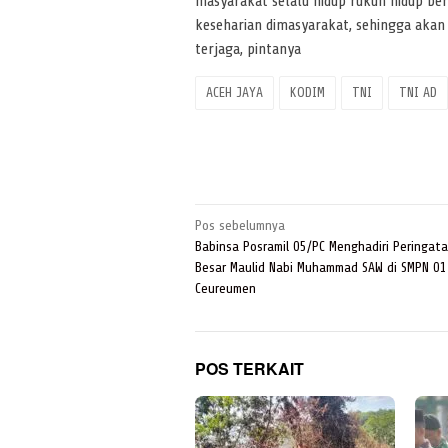
masyarakat selalu hidup rukun hidup 
keseharian dimasyarakat, sehingga akan 
terjaga, pintanya
ACEH JAYA
KODIM
TNI
TNI AD
Navigasi
Pos sebelumnya
pos
Babinsa Posramil 05/PC Menghadiri Peringata
Besar Maulid Nabi Muhammad SAW di SMPN 01
Ceureumen
POS TERKAIT