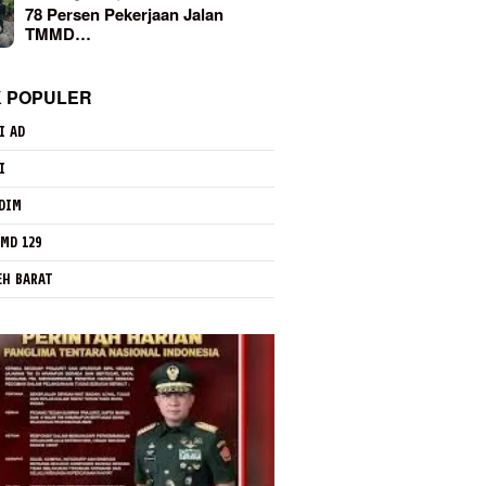
78 Persen Pekerjaan Jalan
TMMD…
K POPULER
I AD
I
DIM
MD 129
EH BARAT