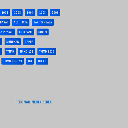
1001
1003
1004
1005
1006
 BARAT
ACEH JAYA
BARITO KUALA
foserdadu
KETAPANG
KODIM
E
NUNUKAN
PAPUA
R
TMMD
TMMD 129
TMMD 2026
TMMD Ke-129
TNI
TNI AD
PEDOMAN MEDIA SIBER