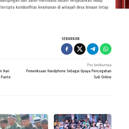
berdampingan dan bahu-membahu dalam nenjalankan hidup
tercipta kondusifitas keamanan di wilayah desa binaan tetap
SEBARKAN
Pos berikutnya
n Hari
Pemeriksaan Handphone Sebagai Upaya Pencegahan
 Pante
Judi Online