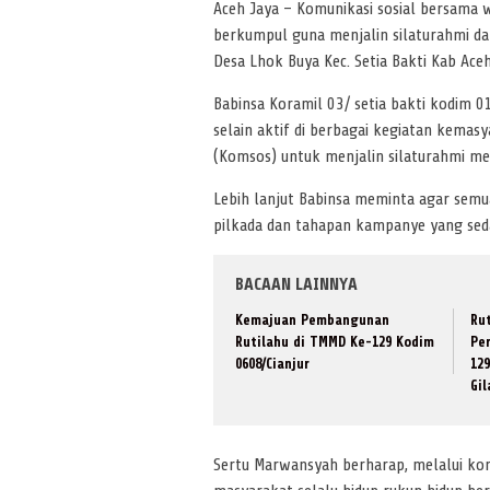
Aceh Jaya – Komunikasi sosial bersama wa
berkumpul guna menjalin silaturahmi da
Desa Lhok Buya Kec. Setia Bakti Kab Ace
Babinsa Koramil 03/ setia bakti kodim
selain aktif di berbagai kegiatan kemas
(Komsos) untuk menjalin silaturahmi m
Lebih lanjut Babinsa meminta agar sem
pilkada dan tahapan kampanye yang sed
BACAAN LAINNYA
Kemajuan Pembangunan
Rut
Rutilahu di TMMD Ke-129 Kodim
Pe
0608/Cianjur
12
Gi
Sertu Marwansyah berharap, melalui kom