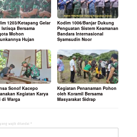
im 1203/Ketapang Gelar
Kodim 1006/Banjar Dukung
t Istisqa Bersama
Penguatan Sistem Keamanan
gota Mohon
Bandara Internasional
runkannya Hujan
Syamsudin Noor
nsa Sonof Kacepo
Kegiatan Penanaman Pohon
anakan Kegiatan Karya
oleh Koramil Bersama
i di Warga
Masyarakat Sidrap
yang wajib ditandai
*