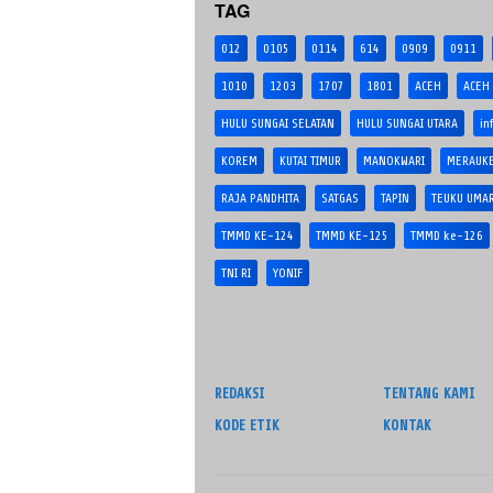
TAG
012
0105
0114
614
0909
0911
1010
1203
1707
1801
ACEH
ACEH
HULU SUNGAI SELATAN
HULU SUNGAI UTARA
in
KOREM
KUTAI TIMUR
MANOKWARI
MERAUK
RAJA PANDHITA
SATGAS
TAPIN
TEUKU UMA
TMMD KE-124
TMMD KE-125
TMMD ke-126
TNI RI
YONIF
REDAKSI
TENTANG KAMI
KODE ETIK
KONTAK