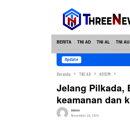
Loncat
ke
konten
BERITA
TNI AD
TNI AL
TNI AU
Update
Beranda
TNI AD
KODIM
Jelang Pilkada,
keamanan dan k
Admin
November 18, 2024