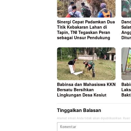
Sinergi Cepat Padamkan Dua
Dand
Titik Kebakaran Lahan di
Sala
Tapin, TNI Tegaskan Peran
Ang
sebagai Unsur Pendukung
Ditu
Babinsa dan Mahasiswa KKN
Babi
Bersatu Bersihkan
Laks
Lingkungan Desa Kesiut
Bakt
Tinggalkan Balasan
Alamat email Anda tidak akan dipublikasikan.
Ruas 