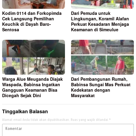
Kodim 0114 dan Forkopimda
Dari Pemuda untuk
Cek Langsung Pemilihan
Lingkungan, Koramil Alafan
Keuchik di Dayah Baro-
Perkuat Kesadaran Menjaga
Sentosa
Keamanan di Simeulue
Warga Alue Meuganda Diajak
Dari Pembangunan Rumah,
Waspada, Babinsa Ingatkan
Babinsa Sungai Mas Perkuat
Gangguan Keamanan Bisa
Kedekatan dengan
Dicegah Sejak Dini
Masyarakat
Tinggalkan Balasan
Alamat email Anda tidak akan dipublikasikan.
Ruas yang wajib ditandai
*