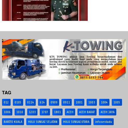
TAG
012
0105
0114
614
0909
0911
1001
1003
1004
1005
1006
1010
1203
1707
1801
ACEH
ACEH BARAT
ACEH JAYA
BARITO KUALA
HULU SUNGAI SELATAN
HULU SUNGAI UTARA
infoserdadu