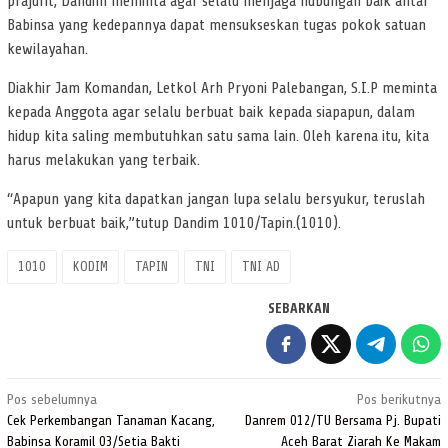
prajurit, Dandim meminta agar selalu menjaga hubungan baik antar
Babinsa yang kedepannya dapat mensukseskan tugas pokok satuan
kewilayahan.
Diakhir Jam Komandan, Letkol Arh Pryoni Palebangan, S.I.P meminta
kepada Anggota agar selalu berbuat baik kepada siapapun, dalam
hidup kita saling membutuhkan satu sama lain. Oleh karena itu, kita
harus melakukan yang terbaik.
“Apapun yang kita dapatkan jangan lupa selalu bersyukur, teruslah
untuk berbuat baik,”tutup Dandim 1010/Tapin.(1010).
1010
KODIM
TAPIN
TNI
TNI AD
SEBARKAN
Navigasi
Pos sebelumnya
Pos berikutnya
pos
Cek Perkembangan Tanaman Kacang,
Danrem 012/TU Bersama Pj. Bupati
Babinsa Koramil 03/Setia Bakti
Aceh Barat Ziarah Ke Makam