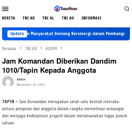
Loncat
Menu
ke
Mobile
konten
BERITA
TNI AD
TNI AL
TNI AU
INFORMASI
TMMD dan Masyarakat Deniang Bersinergi dalam Pembangunan Sumu
Update
Beranda
TNI AD
KODIM
Jam Komandan Diberikan Dandim
1010/Tapin Kepada Anggota
Admin
November 14, 2024
TAPIN –
Jam Komandan merupakan salah satu bentuk interaksi
antara pimpinan dan anggota dalam rangka memotivasi semangat
dan menjaga kedisiplinan prajurit dalam melaksanakan tugas pokok
satuan.