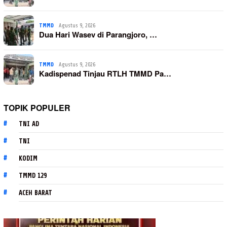
TMMD
Agustus 9, 2026
Dua Hari Wasev di Parangjoro, …
TMMD
Agustus 9, 2026
Kadispenad Tinjau RTLH TMMD Pa…
TOPIK POPULER
TNI AD
TNI
KODIM
TMMD 129
ACEH BARAT