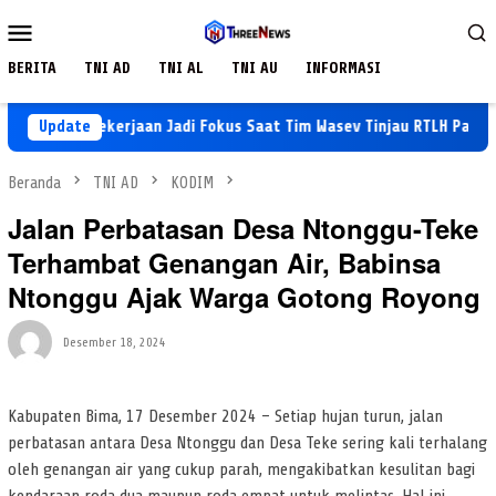
Loncat
Menu
ke
Mobile
konten
BERITA
TNI AD
TNI AL
TNI AU
INFORMASI
alitas Pekerjaan Jadi Fokus Saat Tim Wasev Tinjau RTLH Parangjoro
Update
Beranda
TNI AD
KODIM
Jalan Perbatasan Desa Ntonggu-Teke
Terhambat Genangan Air, Babinsa
Ntonggu Ajak Warga Gotong Royong
Desember 18, 2024
Kabupaten Bima, 17 Desember 2024 – Setiap hujan turun, jalan
perbatasan antara Desa Ntonggu dan Desa Teke sering kali terhalang
oleh genangan air yang cukup parah, mengakibatkan kesulitan bagi