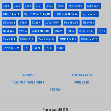
1006
1010
1203
1707
1801
ACEH
ACEH BARAT
ACEH JAYA
BARITO KUALA
HULU SUNGAI SELATAN
HULU SUNGAI UTARA
infoserdadu
KETAPANG
KODIM
KOREM
KUTAI TIMUR
MANOKWARI
MERAUKE
NUNUKAN
PAPUA
RAJA PANDHITA
SATGAS
TAPIN
TEUKU UMAR
TMMD
TMMD 129
TMMD 2026
TMMD KE-124
TMMD KE-125
TMMD ke-126
TMMD Ke-129
TNI
TNI AD
TNI RI
YONIF
REDAKSI
TENTANG KAMI
PEDOMAN MEDIA SIBER
KODE ETIK
KONTAK
Threenews.id@2026