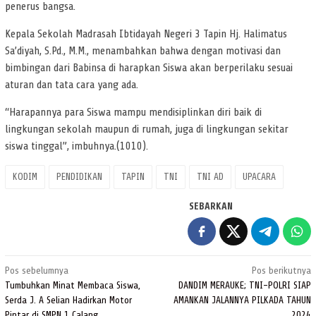
penerus bangsa.
Kepala Sekolah Madrasah Ibtidayah Negeri 3 Tapin Hj. Halimatus
Sa’diyah, S.Pd., M.M., menambahkan bahwa dengan motivasi dan
bimbingan dari Babinsa di harapkan Siswa akan berperilaku sesuai
aturan dan tata cara yang ada.
“Harapannya para Siswa mampu mendisiplinkan diri baik di
lingkungan sekolah maupun di rumah, juga di lingkungan sekitar
siswa tinggal”, imbuhnya.(1010).
KODIM
PENDIDIKAN
TAPIN
TNI
TNI AD
UPACARA
SEBARKAN
Navigasi
Pos sebelumnya
Pos berikutnya
pos
Tumbuhkan Minat Membaca Siswa,
DANDIM MERAUKE; TNI-POLRI SIAP
Serda J. A Selian Hadirkan Motor
AMANKAN JALANNYA PILKADA TAHUN
Pintar di SMPN 1 Calang
2024