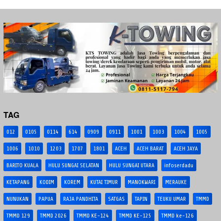
TAG
012
0105
0114
614
0909
0911
1001
1003
1004
1005
1006
1010
1203
1707
1801
ACEH
ACEH BARAT
ACEH JAYA
BARITO KUALA
HULU SUNGAI SELATAN
HULU SUNGAI UTARA
infoserdadu
KETAPANG
KODIM
KOREM
KUTAI TIMUR
MANOKWARI
MERAUKE
NUNUKAN
PAPUA
RAJA PANDHITA
SATGAS
TAPIN
TEUKU UMAR
TMMD
TMMD 129
TMMD 2026
TMMD KE-124
TMMD KE-125
TMMD ke-126