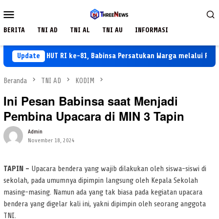
Loncat
Menu
ke
Mobile
konten
BERITA
TNI AD
TNI AL
TNI AU
INFORMASI
Sambut HUT RI ke-81, Babinsa Persatukan Warga melalui Pengibar
Update
Beranda
TNI AD
KODIM
Ini Pesan Babinsa saat Menjadi
Pembina Upacara di MIN 3 Tapin
Admin
November 18, 2024
TAPIN –
Upacara bendera yang wajib dilakukan oleh siswa-siswi di
sekolah, pada umumnya dipimpin langsung oleh Kepala Sekolah
masing-masing. Namun ada yang tak biasa pada kegiatan upacara
bendera yang digelar kali ini, yakni dipimpin oleh seorang anggota
TNI.