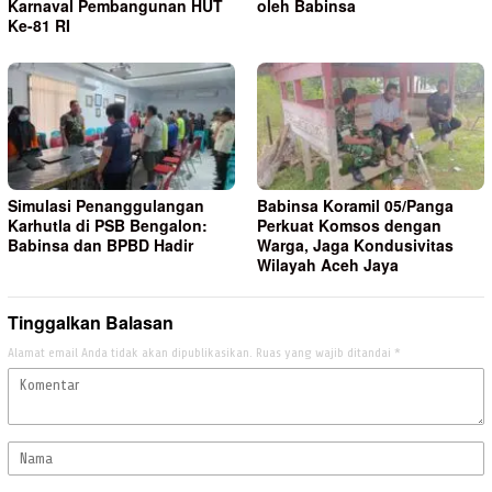
Karnaval Pembangunan HUT
oleh Babinsa
Ke-81 RI
Simulasi Penanggulangan
Babinsa Koramil 05/Panga
Karhutla di PSB Bengalon:
Perkuat Komsos dengan
Babinsa dan BPBD Hadir
Warga, Jaga Kondusivitas
Wilayah Aceh Jaya
Tinggalkan Balasan
Alamat email Anda tidak akan dipublikasikan.
Ruas yang wajib ditandai
*