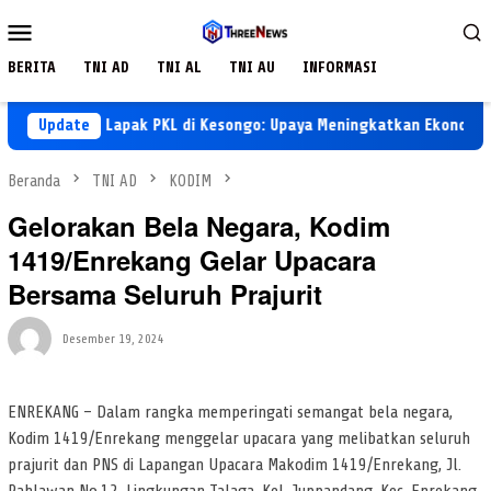
Loncat
Menu
ke
Mobile
konten
BERITA
TNI AD
TNI AL
TNI AU
INFORMASI
ngunan Lapak PKL di Kesongo: Upaya Meningkatkan Ekonomi Desa
Update
Beranda
TNI AD
KODIM
Gelorakan Bela Negara, Kodim
1419/Enrekang Gelar Upacara
Bersama Seluruh Prajurit
Desember 19, 2024
ENREKANG – Dalam rangka memperingati semangat bela negara,
Kodim 1419/Enrekang menggelar upacara yang melibatkan seluruh
prajurit dan PNS di Lapangan Upacara Makodim 1419/Enrekang, Jl.