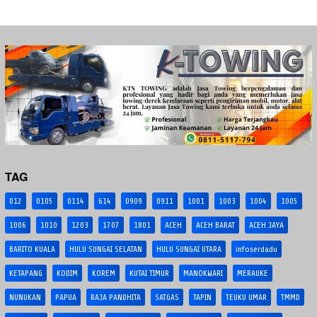
TAG
012
0105
0114
614
0909
0911
1001
1003
1004
1005
1006
1010
1203
1707
1801
ACEH
ACEH BARAT
ACEH JAYA
BARITO KUALA
HULU SUNGAI SELATAN
HULU SUNGAI UTARA
infoserdadu
KETAPANG
KODIM
KOREM
KUTAI TIMUR
MANOKWARI
MERAUKE
NUNUKAN
PAPUA
RAJA PANDHITA
SATGAS
TAPIN
TEUKU UMAR
TMMD