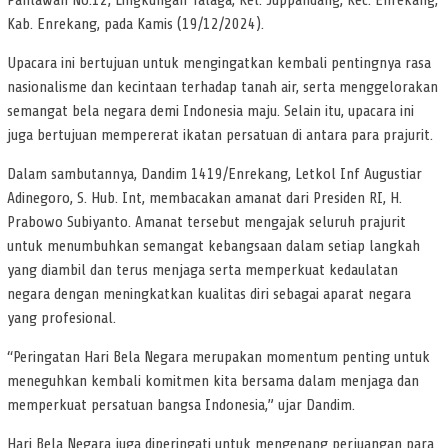
Pahlawan No.12, Lingkungan Talaga, Kel. Juppandang, Kec. Enrekang,
Kab. Enrekang, pada Kamis (19/12/2024).
Upacara ini bertujuan untuk mengingatkan kembali pentingnya rasa
nasionalisme dan kecintaan terhadap tanah air, serta menggelorakan
semangat bela negara demi Indonesia maju. Selain itu, upacara ini
juga bertujuan mempererat ikatan persatuan di antara para prajurit.
Dalam sambutannya, Dandim 1419/Enrekang, Letkol Inf Augustiar
Adinegoro, S. Hub. Int, membacakan amanat dari Presiden RI, H.
Prabowo Subiyanto. Amanat tersebut mengajak seluruh prajurit
untuk menumbuhkan semangat kebangsaan dalam setiap langkah
yang diambil dan terus menjaga serta memperkuat kedaulatan
negara dengan meningkatkan kualitas diri sebagai aparat negara
yang profesional.
“Peringatan Hari Bela Negara merupakan momentum penting untuk
meneguhkan kembali komitmen kita bersama dalam menjaga dan
memperkuat persatuan bangsa Indonesia,” ujar Dandim.
Hari Bela Negara juga diperingati untuk mengenang perjuangan para