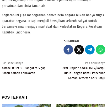
siap menghadapi tantangan di masa depan dengan semangat
persatuan dan cinta tanah air.
Kegiatan ini juga menegaskan bahwa bela negara bukan hanya tugas
aparatur negara, tetapi menjadi kewajiban seluruh rakyat untuk
bersama-sama menjaga martabat dan kedaulatan Negara Kesatuan
Republik Indonesia.
SEBARKAN
Navigasi
Pos sebelumnya
Pos berikutnya
pos
Koramil 0909-01 Sangatta Sigap
Aksi Prajurit Kodim 1614/Dompu
Bantu Korban Kebakaran
Turun Tangan Bantu Pencarian
Korban Terseret Arus Banjir
POS TERKAIT