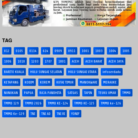
TAG
012
0105
0114
614
0909
0911
1001
1003
1004
1005
1006
1010
1203
1707
1801
ACEH
ACEH BARAT
ACEH JAYA
BARITO KUALA
HULU SUNGAI SELATAN
HULU SUNGAI UTARA
infoserdadu
KETAPANG
KODIM
KOREM
KUTAI TIMUR
MANOKWARI
MERAUKE
NUNUKAN
PAPUA
RAJA PANDHITA
SATGAS
TAPIN
TEUKU UMAR
TMMD
TMMD 129
TMMD 2026
TMMD KE-124
TMMD KE-125
TMMD ke-126
TMMD Ke-129
TNI
TNI AD
TNI RI
YONIF