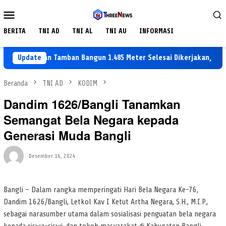
Loncat
Menu
ke
Mobile
konten
BERITA
TNI AD
TNI AL
TNI AU
INFORMASI
129: Jalan Tamban Bangun 1.485 Meter Selesai Dikerjakan, Tinggal 1
Update
Beranda
TNI AD
KODIM
Dandim 1626/Bangli Tanamkan
Semangat Bela Negara kepada
Generasi Muda Bangli
Desember 16, 2024
Bangli – Dalam rangka memperingati Hari Bela Negara Ke-76,
Dandim 1626/Bangli, Letkol Kav I Ketut Artha Negara, S.H., M.I.P.,
sebagai narasumber utama dalam sosialisasi penguatan bela negara