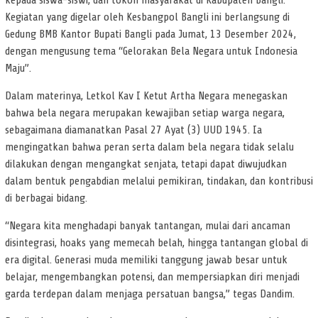
kepada siswa-siswi, dan tokoh masyarakat di Kabupaten Bangli.
Kegiatan yang digelar oleh Kesbangpol Bangli ini berlangsung di
Gedung BMB Kantor Bupati Bangli pada Jumat, 13 Desember 2024,
dengan mengusung tema “Gelorakan Bela Negara untuk Indonesia
Maju”.
Dalam materinya, Letkol Kav I Ketut Artha Negara menegaskan
bahwa bela negara merupakan kewajiban setiap warga negara,
sebagaimana diamanatkan Pasal 27 Ayat (3) UUD 1945. Ia
mengingatkan bahwa peran serta dalam bela negara tidak selalu
dilakukan dengan mengangkat senjata, tetapi dapat diwujudkan
dalam bentuk pengabdian melalui pemikiran, tindakan, dan kontribusi
di berbagai bidang.
“Negara kita menghadapi banyak tantangan, mulai dari ancaman
disintegrasi, hoaks yang memecah belah, hingga tantangan global di
era digital. Generasi muda memiliki tanggung jawab besar untuk
belajar, mengembangkan potensi, dan mempersiapkan diri menjadi
garda terdepan dalam menjaga persatuan bangsa,” tegas Dandim.