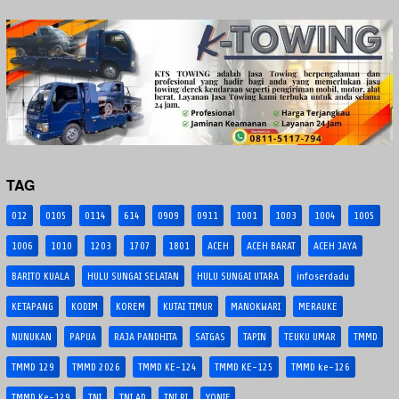
TAG
012
0105
0114
614
0909
0911
1001
1003
1004
1005
1006
1010
1203
1707
1801
ACEH
ACEH BARAT
ACEH JAYA
BARITO KUALA
HULU SUNGAI SELATAN
HULU SUNGAI UTARA
infoserdadu
KETAPANG
KODIM
KOREM
KUTAI TIMUR
MANOKWARI
MERAUKE
NUNUKAN
PAPUA
RAJA PANDHITA
SATGAS
TAPIN
TEUKU UMAR
TMMD
TMMD 129
TMMD 2026
TMMD KE-124
TMMD KE-125
TMMD ke-126
TMMD Ke-129
TNI
TNI AD
TNI RI
YONIF