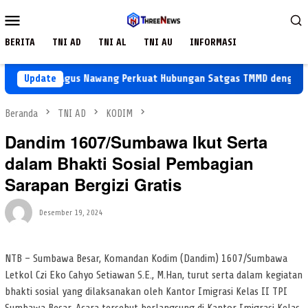
Loncat
Menu
ke
Mobile
konten
BERITA
TNI AD
TNI AL
TNI AU
INFORMASI
Koptu Agus Nawang Perkuat Hubungan Satgas TMMD dengan Warg
Update
Beranda
TNI AD
KODIM
Dandim 1607/Sumbawa Ikut Serta
dalam Bhakti Sosial Pembagian
Sarapan Bergizi Gratis
Desember 19, 2024
NTB – Sumbawa Besar, Komandan Kodim (Dandim) 1607/Sumbawa
Letkol Czi Eko Cahyo Setiawan S.E., M.Han, turut serta dalam kegiatan
bhakti sosial yang dilaksanakan oleh Kantor Imigrasi Kelas II TPI