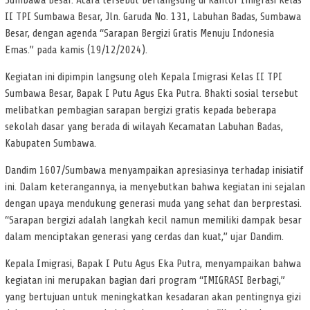
Sumbawa Besar. Acara tersebut berlangsung di Kantor Imigrasi Kelas
II TPI Sumbawa Besar, Jln. Garuda No. 131, Labuhan Badas, Sumbawa
Besar, dengan agenda “Sarapan Bergizi Gratis Menuju Indonesia
Emas.” pada kamis (19/12/2024).
Kegiatan ini dipimpin langsung oleh Kepala Imigrasi Kelas II TPI
Sumbawa Besar, Bapak I Putu Agus Eka Putra. Bhakti sosial tersebut
melibatkan pembagian sarapan bergizi gratis kepada beberapa
sekolah dasar yang berada di wilayah Kecamatan Labuhan Badas,
Kabupaten Sumbawa.
Dandim 1607/Sumbawa menyampaikan apresiasinya terhadap inisiatif
ini. Dalam keterangannya, ia menyebutkan bahwa kegiatan ini sejalan
dengan upaya mendukung generasi muda yang sehat dan berprestasi.
“Sarapan bergizi adalah langkah kecil namun memiliki dampak besar
dalam menciptakan generasi yang cerdas dan kuat,” ujar Dandim.
Kepala Imigrasi, Bapak I Putu Agus Eka Putra, menyampaikan bahwa
kegiatan ini merupakan bagian dari program “IMIGRASI Berbagi,”
yang bertujuan untuk meningkatkan kesadaran akan pentingnya gizi